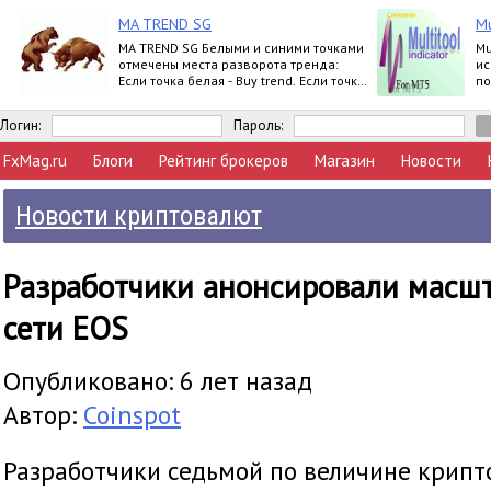
MA TREND SG
Mu
MA TREND SG Белыми и синими точками
Mu
отмечены места разворота тренда:
ис
Если точка белая - Buy trend. Если точка
по
синяя - Sell trend. Moving ave
за
Логин:
Пароль:
FxMag.ru
Блоги
Рейтинг брокеров
Магазин
Новости
Новости криптовалют
Разработчики анонсировали масш
сети EOS
Опубликовано: 6 лет назад
Автор:
Coinspot
Разработчики седьмой по величине крип