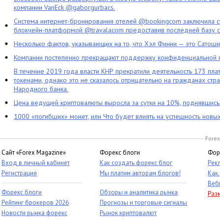
компании VanEck @gaborgurbacs.
Система интернет-бронирования отелей @bookingcom заключила ст
блокчейн-платформой @travalacom предоставив последней базу с
Несколько фактов, указывающих на то, что Хэл Финни — это Сатош
Компании постепенно прекращают поддержку конфиденциальной 
В течение 2019 года власти КНР прекратили деятельность 173 пл
токенами, однако это не сказалось отрицательно на гражданах стра
Народного банка.
Цена ведущей криптовалюты выросла за сутки на 10%, поднявшис
1000 «погибших» монет, или Что будет влиять на успешность новы
Forex
Сайт «Forex Magazine»
Форекс блоги
Фор
Вход в личный кабинет
Как создать форекс блог
Рек
Регистрация
Мы платим авторам блогов!
Как
Веб
Форекс блоги
Обзоры и аналитика рынка
Раз
Рейтинг брокеров 2026
Прогнозы и торговые сигналы
Новости рынка форекс
Рынок криптовалют