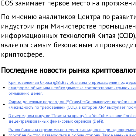
EOS занимает первое место на протяжении
По мнению аналитиков Центра по разви
индустрии при Министерстве промышлен
информационных технологий Китая (CCID)
является самым безопасным и производи
криптосфере.
Последние новости рынка криптовалю
Криптовалютная биржа @BitBay объявила о прекращении поддерж
платформа объяснила необходимостью соответствовать «рыночным
отмыванию денег.
Фирма денежных переводов @TransferGo планирует перейти на 
«ликвидность по требованию» (ODL), в которой XRP выступает про
В очередном выпуске "Поясни за крипту" на YouTube-канале ForkL
децентрализованных финансовых сервисов (DeFi).
Рынок биткоина стремительно теряет ликвидность при одновременн
способен быстро развернуться в любую сторону. Такое мнение выс