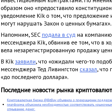
инвестиционным контрактами. По мнению
образом оно «предоставило конституцион
уведомление Kik о том, что предложение
могут нарушать Закон о ценных бумагах».
Напомним, SEC
подала в суд
на компанию
мессенджера Kik, обвинив ее том, что в х
вела незарегистрированную продажу цен
В Kik
заявили
, что «ожидали чего-то подоб
мессенджера Тед Ливингстон
сказал
, что
«до последнего доллара».
Последние новости рынка криптовалю
Криптовалютная биржа @BitBay объявила о прекращении поддерж
платформа объяснила необходимостью соответствовать «рыночным
отмыванию денег.