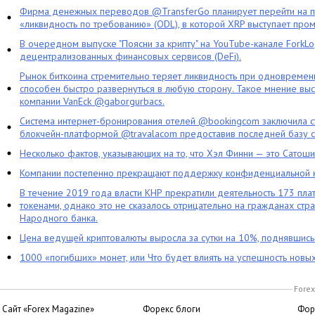
Фирма денежных переводов @TransferGo планирует перейти на 
«ликвидность по требованию» (ODL), в которой XRP выступает про
В очередном выпуске "Поясни за крипту" на YouTube-канале ForkL
децентрализованных финансовых сервисов (DeFi).
Рынок биткоина стремительно теряет ликвидность при одновременн
способен быстро развернуться в любую сторону. Такое мнение выс
компании VanEck @gaborgurbacs.
Система интернет-бронирования отелей @bookingcom заключила ст
блокчейн-платформой @travalacom предоставив последней базу с
Несколько фактов, указывающих на то, что Хэл Финни — это Сатош
Компании постепенно прекращают поддержку конфиденциальной 
В течение 2019 года власти КНР прекратили деятельность 173 пл
токенами, однако это не сказалось отрицательно на гражданах стра
Народного банка.
Цена ведущей криптовалюты выросла за сутки на 10%, поднявшис
1000 «погибших» монет, или Что будет влиять на успешность новы
Forex
Сайт «Forex Magazine»
Форекс блоги
Фор