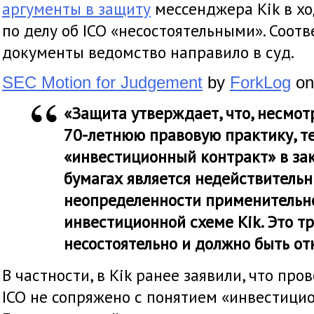
аргументы в защиту
мессенджера Kik в хо
по делу об ICO «несостоятельными». Соот
документы ведомство направило в суд.
SEC Motion for Judgement
by
ForkLog
on
«Защита утверждает, что, несмот
70-летнюю правовую практику, т
«инвестиционный контракт» в за
бумагах является недействительн
неопределенности применительн
инвестиционной схеме Kik. Это т
несостоятельно и должно быть от
В частности, в Kik ранее заявили, что пр
ICO не сопряжено с понятием «инвестицио