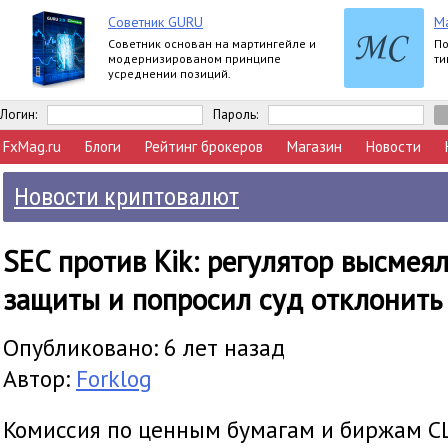
Советник GURU
M
Советник основан на мартингейле и
По
модернизированом принципе
ти
усреднении позиций.
Логин:
Пароль:
FxMag.ru
Блоги
Рейтинг брокеров
Магазин
Новости
Новости криптовалют
SEC против Kik: регулятор высмея
защиты и попросил суд отклонить
Опубликовано: 6 лет назад
Автор:
Forklog
Комиссия по ценным бумагам и биржам СШ