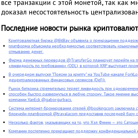
все транзакции с этой монетой, так как 
доказал несостоятельность централизова
Последние новости рынка криптовалю
Криптовалютная биржа @BitBay объявила о прекращении поддерж
платформа объяснила необходимостью соответствовать «рыночным
отмыванию денег.
Фирма денежных переводов @TransferGo планирует перейти на 
«ликвидность по требованию» (ODL), в которой XRP выступает про
В очередном выпуске "Поясни за крипту" на YouTube-канале ForkL
децентрализованных финансовых сервисов (DeFi).
Рынок биткоина стремительно теряет ликвидность при одновременн
способен быстро развернуться в любую сторону. Такое мнение выс
компании VanEck @gaborgurbacs.
Система интернет-бронирования отелей @bookingcom заключила ст
блокчейн-платформой @travalacom предоставив последней базу с
Несколько фактов, указывающих на то, что Хэл Финни — это Сатош
Компании постепенно прекращают поддержку конфиденциальной 