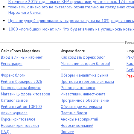
В течение 2019 года власти КНР прекратили деятельность 173 пл
токенами, однако это не сказалось отрицательно на гражданах стра
Народного банка.
Цена ведущей криптовалюты выросла за сутки на 10%, поднявшис
1000 «погибших» монет, или Что будет влиять на успешность новы
Forex
Сайт «Forex Magazine»
Форекс блоги
Фор
Вход в личный кабинет
Как создать форекс блог
Рек
Регистрация
Мы платим авторам блогов!
Как
Веб
Форекс блоги
Обзоры и аналитика рынка
Раз
Рейтинг брокеров 2026
Прогнозы и торговые сигналы
Новости рынка форекс
Рынок криптовалют
Магазин цифровых товаров
Инвестиции, инвест-счета
Каталог сайтов
Программное обеспечение
Рейтинг сайтов TOP100
Обучающие материалы
Архив журнала
Платные блоги
Курсы криптовалют
Анонсы мероприятий
Новости криптовалют
Новости компаний
F.A.Q.
Прочее