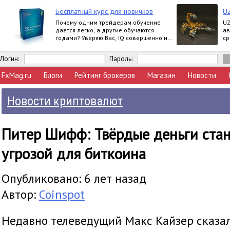
Бесплатный курс для новичков
U
Почему одним трейдерам обучение
UZ
дается легко, а другие обучаются
ав
годами? Уверяю Вас, IQ совершенно не
ср
влияет на это.
Логин:
Пароль:
FxMag.ru
Блоги
Рейтинг брокеров
Магазин
Новости
Новости криптовалют
Питер Шифф: Твёрдые деньги стан
угрозой для биткоина
Опубликовано: 6 лет назад
Автор:
Coinspot
Недавно телеведущий Макс Кайзер сказал,