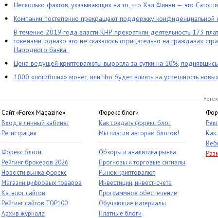
Несколько фактов, указывающих на то, что Хэл Финни — это Сатош
Компании постепенно прекращают поддержку конфиденциальной 
В течение 2019 года власти КНР прекратили деятельность 173 пл
токенами, однако это не сказалось отрицательно на гражданах стра
Народного банка.
Цена ведущей криптовалюты выросла за сутки на 10%, поднявшис
1000 «погибших» монет, или Что будет влиять на успешность новы
Forex
Сайт «Forex Magazine»
Форекс блоги
Фор
Вход в личный кабинет
Как создать форекс блог
Рек
Регистрация
Мы платим авторам блогов!
Как
Веб
Форекс блоги
Обзоры и аналитика рынка
Раз
Рейтинг брокеров 2026
Прогнозы и торговые сигналы
Новости рынка форекс
Рынок криптовалют
Магазин цифровых товаров
Инвестиции, инвест-счета
Каталог сайтов
Программное обеспечение
Рейтинг сайтов TOP100
Обучающие материалы
Архив журнала
Платные блоги