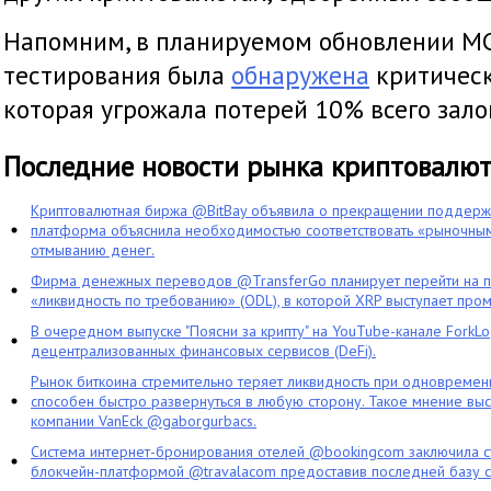
Напомним, в планируемом обновлении MC
тестирования была
обнаружена
критическ
которая угрожала потерей 10% всего залог
Последние новости рынка криптовалю
Криптовалютная биржа @BitBay объявила о прекращении поддерж
платформа объяснила необходимостью соответствовать «рыночным
отмыванию денег.
Фирма денежных переводов @TransferGo планирует перейти на 
«ликвидность по требованию» (ODL), в которой XRP выступает про
В очередном выпуске "Поясни за крипту" на YouTube-канале ForkL
децентрализованных финансовых сервисов (DeFi).
Рынок биткоина стремительно теряет ликвидность при одновременн
способен быстро развернуться в любую сторону. Такое мнение выс
компании VanEck @gaborgurbacs.
Система интернет-бронирования отелей @bookingcom заключила ст
блокчейн-платформой @travalacom предоставив последней базу с