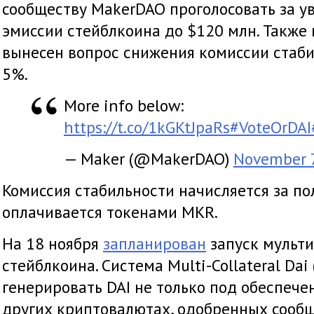
сообществу MakerDAO проголосовать за у
эмиссии стейблкоина до $120 млн. Также
вынесен вопрос снижения комиссии стаби
5%.
More info below:
https://t.co/1kGKtJpaRs
#VoteOrDAI
— Maker (@MakerDAO)
November 7
Комиссия стабильности начисляется за по
оплачивается токенами MKR.
На 18 ноября
запланирован
запуск мульти
стейблкоина. Система Multi-Collateral Dai
генерировать DAI не только под обеспечен
других криптовалютах, одобренных сооб