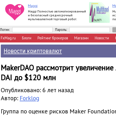
Maggi
Mu
Maggi Полностью автоматизированный
Mu
и безопасный среднесрочный
ис
мультивалютной торговый робот.
по
за
Логин:
Пароль:
FxMag.ru
Блоги
Рейтинг брокеров
Магазин
Новости
Новости криптовалют
MakerDAO рассмотрит увеличение
DAI до $120 млн
Опубликовано: 6 лет назад
Автор:
Forklog
Группа по оценке рисков Maker Foundati