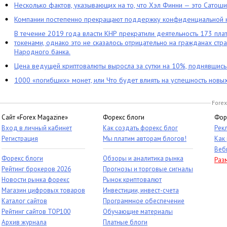
Несколько фактов, указывающих на то, что Хэл Финни — это Сатош
Компании постепенно прекращают поддержку конфиденциальной 
В течение 2019 года власти КНР прекратили деятельность 173 пл
токенами, однако это не сказалось отрицательно на гражданах стра
Народного банка.
Цена ведущей криптовалюты выросла за сутки на 10%, поднявшис
1000 «погибших» монет, или Что будет влиять на успешность новы
Forex
Сайт «Forex Magazine»
Форекс блоги
Фор
Вход в личный кабинет
Как создать форекс блог
Рек
Регистрация
Мы платим авторам блогов!
Как
Веб
Форекс блоги
Обзоры и аналитика рынка
Раз
Рейтинг брокеров 2026
Прогнозы и торговые сигналы
Новости рынка форекс
Рынок криптовалют
Магазин цифровых товаров
Инвестиции, инвест-счета
Каталог сайтов
Программное обеспечение
Рейтинг сайтов TOP100
Обучающие материалы
Архив журнала
Платные блоги