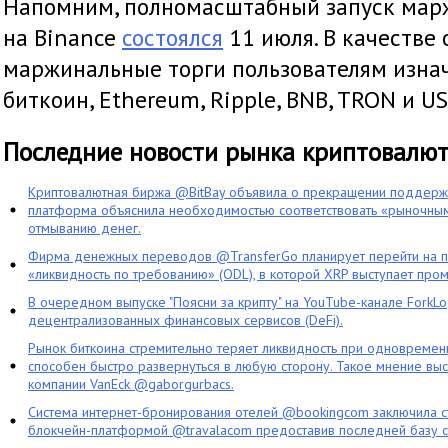
Напомним, полномасштабный запуск мар
на Binance
состоялся
11 июля. В качестве
маржинальные торги пользователям изна
биткоин, Ethereum, Ripple, BNB, TRON и US
Последние новости рынка криптовалю
Криптовалютная биржа @BitBay объявила о прекращении поддерж
платформа объяснила необходимостью соответствовать «рыночным
отмыванию денег.
Фирма денежных переводов @TransferGo планирует перейти на 
«ликвидность по требованию» (ODL), в которой XRP выступает про
В очередном выпуске "Поясни за крипту" на YouTube-канале ForkL
децентрализованных финансовых сервисов (DeFi).
Рынок биткоина стремительно теряет ликвидность при одновременн
способен быстро развернуться в любую сторону. Такое мнение выс
компании VanEck @gaborgurbacs.
Система интернет-бронирования отелей @bookingcom заключила ст
блокчейн-платформой @travalacom предоставив последней базу с