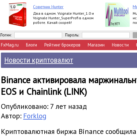
Советник Hunter
Mu
Два в одном. Vsignale Hunter_1.0 и
Mu
Vsignale Hunter_SuperProfi в одном
ис
роботе. Качай скорей!
по
за
Логин:
Пароль:
FxMag.ru
Блоги
Рейтинг брокеров
Магазин
Новости
Новости криптовалют
Binance активировала маржинальн
EOS и Chainlink (LINK)
Опубликовано: 7 лет назад
Автор:
Forklog
Криптовалютная биржа Binance сообщила в