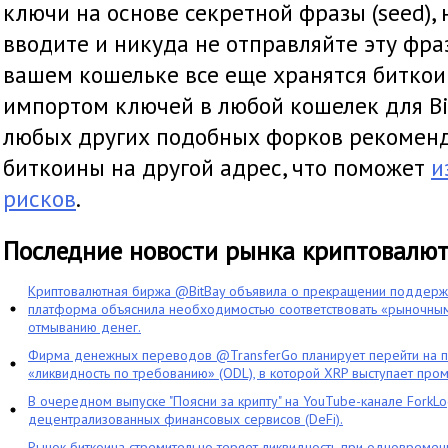
ключи на основе секретной фразы (seed), 
вводите и никуда не отправляйте эту фраз
вашем кошельке все еще хранятся биткои
импортом ключей в любой кошелек для Bi
любых других подобных форков рекомен
биткоины на другой адрес, что поможет
и
рисков
.
Последние новости рынка криптовалю
Криптовалютная биржа @BitBay объявила о прекращении поддерж
платформа объяснила необходимостью соответствовать «рыночным
отмыванию денег.
Фирма денежных переводов @TransferGo планирует перейти на 
«ликвидность по требованию» (ODL), в которой XRP выступает про
В очередном выпуске "Поясни за крипту" на YouTube-канале ForkL
децентрализованных финансовых сервисов (DeFi).
Рынок биткоина стремительно теряет ликвидность при одновременн