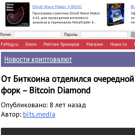
Elliott Wave Maker 4 BASIC
Bl
Программа-советник Elliott Wave Maker
Эф
4.61 для проведения волнового
зо
анализа в терминалах MetaTrader 4
пе
выпускается в версиях Demo, Basic,
по
Extended
ht
Логин:
Пароль:
FxMag.ru
Блоги
Рейтинг брокеров
Магазин
Новости
Новости криптовалют
От Биткоина отделился очередно
форк – Bitcoin Diamond
Опубликовано: 8 лет назад
Автор:
bits.media