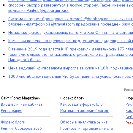
способен быстро развернуться в любую сторону. Такое мнение выс
компании VanEck @gaborgurbacs.
Система интернет-бронирования отелей @bookingcom заключила ст
блокчейн-платформой @travalacom предоставив последней базу с
Несколько фактов, указывающих на то, что Хэл Финни — это Сатош
Компании постепенно прекращают поддержку конфиденциальной 
В течение 2019 года власти КНР прекратили деятельность 173 пл
токенами, однако это не сказалось отрицательно на гражданах стра
Народного банка.
Цена ведущей криптовалюты выросла за сутки на 10%, поднявшис
1000 «погибших» монет, или Что будет влиять на успешность новы
Forex
Сайт «Forex Magazine»
Форекс блоги
Фор
Вход в личный кабинет
Как создать форекс блог
Рек
Регистрация
Мы платим авторам блогов!
Как
Веб
Форекс блоги
Обзоры и аналитика рынка
Раз
Рейтинг брокеров 2026
Прогнозы и торговые сигналы