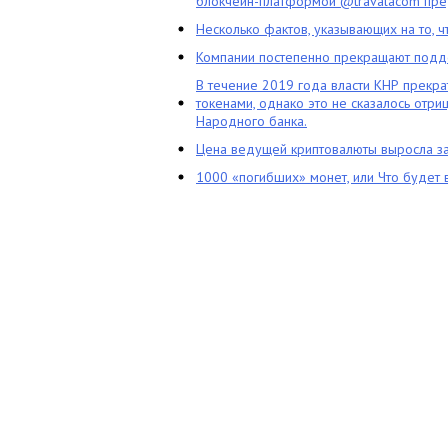
блокчейн-платформой @travalacom пред
Несколько фактов, указывающих на то, 
Компании постепенно прекращают подд
В течение 2019 года власти КНР прекра
токенами, однако это не сказалось отри
Народного банка.
Цена ведущей криптовалюты выросла за
1000 «погибших» монет, или Что будет 