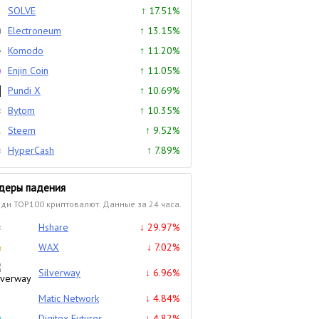
SOLVE
↑ 17.51%
Electroneum
↑ 13.15%
Komodo
↑ 11.20%
Enjin Coin
↑ 11.05%
Pundi X
↑ 10.69%
Bytom
↑ 10.35%
Steem
↑ 9.52%
HyperCash
↑ 7.89%
деры падения
ди TOP100 криптовалют. Данные за 24 часа.
Hshare
↓ 29.97%
WAX
↓ 7.02%
Silverway
↓ 6.96%
Matic Network
↓ 4.84%
Digitex Futures
↓ 4.82%