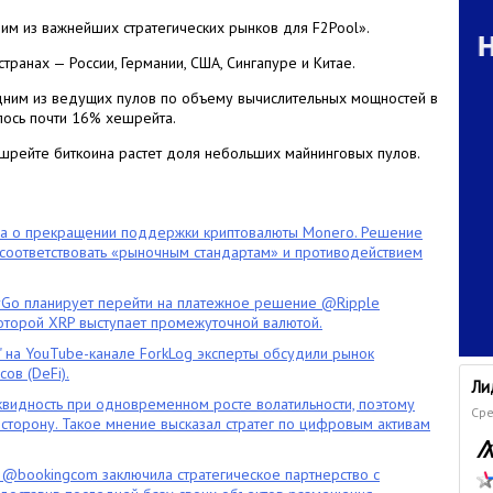
им из важнейших стратегических рынков для F2Pool».
ранах — России, Германии, США, Сингапуре и Китае.
дним из ведущих пулов по объему вычислительных мощностей в
шлось почти 16% хешрейта.
ешрейте биткоина растет доля небольших майнинговых пулов.
ла о прекращении поддержки криптовалюты Monero. Решение
оответствовать «рыночным стандартам» и противодействием
o планирует перейти на платежное решение @Ripple
которой XRP выступает промежуточной валютой.
" на YouTube-канале ForkLog эксперты обсудили рынок
ов (DeFi).
Ли
квидность при одновременном росте волатильности, поэтому
Сре
сторону. Такое мнение высказал стратег по цифровым активам
 @bookingcom заключила стратегическое партнерство с