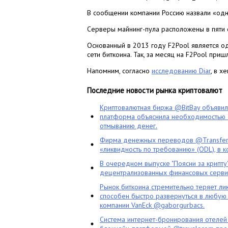
В сообщении компании Россию назвали «одн
Серверы майнинг-пула расположены в пяти ст
Основанный в 2013 году F2Pool является о
сети биткоина. Так, за месяц на F2Pool при
Напомним, согласно
исследованию Diar
, в х
Последние новости рынка криптовалют
Криптовалютная биржа @BitBay объяви
платформа объяснила необходимостью с
отмыванию денег.
Фирма денежных переводов @TransferG
«ликвидность по требованию» (ODL), в 
В очередном выпуске "Поясни за крипту
децентрализованных финансовых сервис
Рынок биткоина стремительно теряет ли
способен быстро развернуться в любую 
компании VanEck @gaborgurbacs.
Система интернет-бронирования отелей