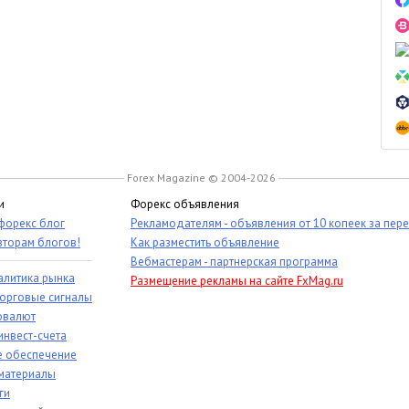
Forex Magazine © 2004-2026
и
Форекс объявления
 форекс блог
Рекламодателям - объявления от 10 копеек за пер
вторам блогов!
Как разместить объявление
Вебмастерам - партнерская программа
алитика рынка
Размещение рекламы на сайте FxMag.ru
торговые сигналы
овалют
инвест-счета
 обеспечение
материалы
ги