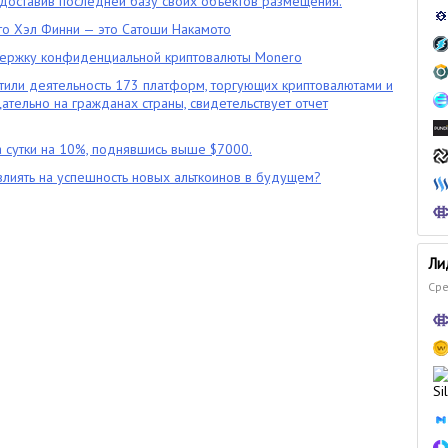
оставив последней базу своих объектов размещения.
что Хэл Финни — это Сатоши Накамото
ержку конфиденциальной криптовалюты Monero
тили деятельность 173 платформ, торгующих криптовалютами и
цательно на гражданах страны, свидетельствует отчет
 сутки на 10%, поднявшись выше $7000.
влиять на успешность новых альткоинов в будущем?
Ли
Сре