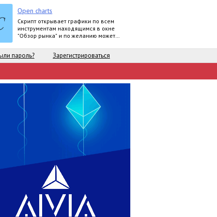
Open charts
Скрипт открывает графики по всем
инструментам находящимся в окне
"Обзор рынка" и по желанию может
задать для всех графиков один
шаблон.
ыли пароль?
Зарегистрироваться