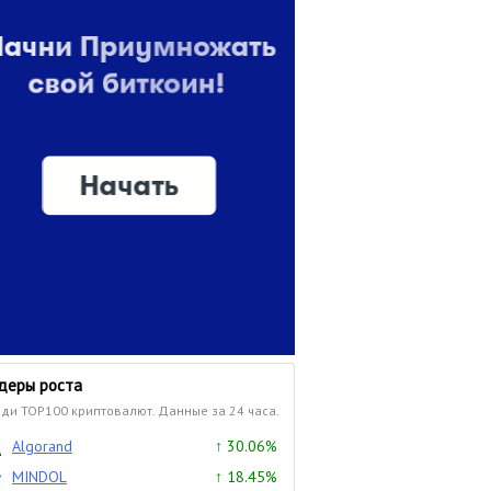
деры роста
ди TOP100 криптовалют. Данные за 24 часа.
Algorand
↑ 30.06%
MINDOL
↑ 18.45%