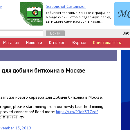
ки
Screenshot Customizer
собирает торговые данные с графиков
в виде скриншотов в отдельную папку,
вы можете сами настроить какая
информация о счете будет
отображаться
Заб
Магазин
Новости
Каталог
Журнал
Криптовалюты
р для добычи биткоина в Москве
 запуске нового сервера для добычи биткоина в Москве.
 region, please start mining from our newly launched mining
improved connection! Read more:
https://t.co/9BoK3T7zdf
🇲🇩🇹🇯 🐟
vember 13, 2019