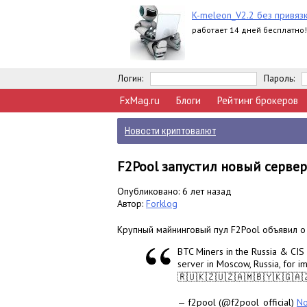
K-meleon_V2.2 без привяз
работает 14 дней бесплатно!
Логин:
Пароль:
FxMag.ru
Блоги
Рейтинг брокеров
Новости криптовалют
F2Pool запустил новый серве
Опубликовано: 6 лет назад
Автор:
Forklog
Крупный майнинговый пул F2Pool объявил о
BTC Miners in the Russia & CIS
server in Moscow, Russia, for 
🇷🇺🇰🇿🇺🇿🇦🇲🇧🇾🇰🇬🇦
— f2pool (@f2pool_official)
No