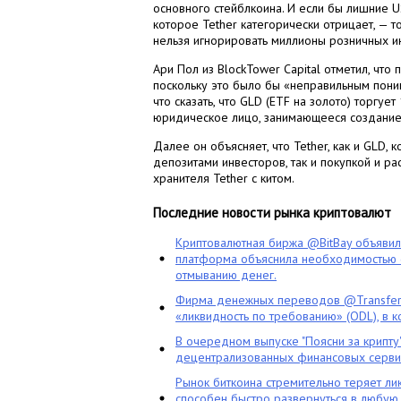
основного стейблкоина. И если бы лишние 
которое Tether категорически отрицает, — 
нельзя игнорировать миллионы розничных ин
Ари Пол из BlockTower Capital отметил, что
поскольку это было бы «неправильным поним
что сказать, что GLD (ETF на золото) торгуе
юридическое лицо, занимающееся созданием
Далее он объясняет, что Tether, как и GLD,
депозитами инвесторов, так и покупкой и р
хранителя Tether с китом.
Последние новости рынка криптовалют
Криптовалютная биржа @BitBay объяви
платформа объяснила необходимостью с
отмыванию денег.
Фирма денежных переводов @TransferG
«ликвидность по требованию» (ODL), в 
В очередном выпуске "Поясни за крипту
децентрализованных финансовых сервис
Рынок биткоина стремительно теряет ли
способен быстро развернуться в любую 