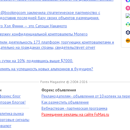
 @bookingcom заключила стратегическое партнерство с
оставив последней базу своих объектов размещения.
что Хэл Финни — это Сатоши Накамото
ержку конфиденциальной криптовалюты Monero
тили деятельность 173 платформ, торгующих криптовалютами и
цательно на гражданах страны, свидетельствует отчет
 сутки на 10%, поднявшись выше $7000.
влиять на успешность новых альткоинов в будущем?
Forex Magazine © 2004-2026
и
Форекс объявления
 форекс блог
Рекламодателям - объявления от 10 копеек за пер
вторам блогов!
Как разместить объявление
Вебмастерам - партнерская программа
алитика рынка
Размещение рекламы на сайте FxMag.ru
торговые сигналы
овалют