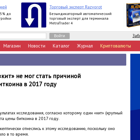
цией
Торговый эксперт Razvorot
25% до
Безындикаторный автоматический
тройки
торговый эксперт для терминала
MetraTrader 4
Заб
Магазин
Новости
Каталог
Журнал
Криптовалюты
«кит» не мог стать причиной
иткоина в 2017 году
ультатах исследования, согласно которому один «кит» (крупный
та цены биткоина в 2017 году.
кептически отнеслись к этому исследованию, поскольку оно
ило в то время.