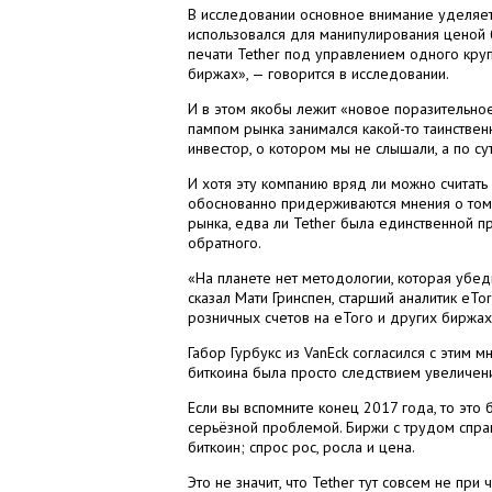
В исследовании основное внимание уделяетс
использовался для манипулирования ценой б
печати Tether под управлением одного крупн
биржах», — говорится в исследовании.
И в этом якобы лежит «новое поразительно
пампом рынка занимался какой-то таинственн
инвестор, о котором мы не слышали, а по су
И хотя эту компанию вряд ли можно считать
обоснованно придерживаются мнения о том,
рынка, едва ли Tether была единственной пр
обратного.
«На планете нет методологии, которая убед
сказал Мати Гринспен, старший аналитик eTor
розничных счетов на eToro и других биржах.
Габор Гурбукс из VanEck согласился с этим 
биткоина была просто следствием увеличени
Если вы вспомните конец 2017 года, то это
серьёзной проблемой. Биржи с трудом спра
биткоин; спрос рос, росла и цена.
Это не значит, что Tether тут совсем не пр