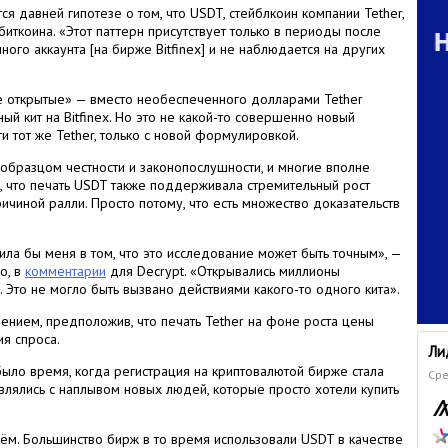
я давней гипотезе о том, что USDT, стейблкоин компании Tether,
иткоина. «Этот паттерн присутствует только в периоды после
ого аккаунта [на бирже Bitfinex] и не наблюдается на других
е открытые» — вместо необеспеченного долларами Tether
ый кит на Bitfinex. Но это не какой-то совершенно новый
ти тот же Tether, только с новой формулировкой.
 образцом честности и законопослушности, и многие вполне
 что печать USDT также поддерживала стремительный рост
ичиной ралли. Просто потому, что есть множество доказательств
ила бы меня в том, что это исследование может быть точным», —
o, в
комментарии
для Decrypt. «Открывались миллионы
 Это не могло быть вызвано действиями какого-то одного кита».
мнением, предположив, что печать Tether на фоне роста цены
я спроса.
Ли
 было время, когда регистрация на криптовалютой бирже стала
Сре
влялись с наплывом новых людей, которые просто хотели купить
и чём. Большинство бирж в то время использовали USDT в качестве