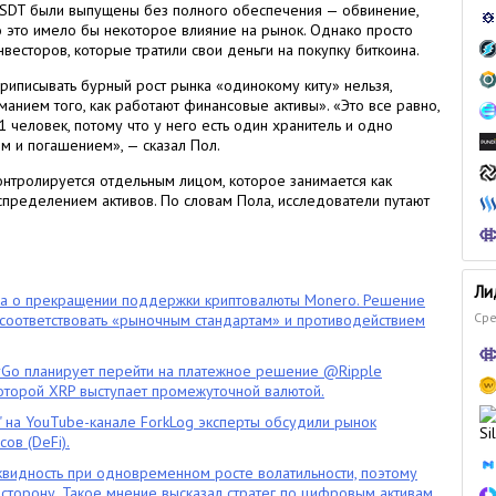
USDT были выпущены без полного обеспечения — обвинение,
то это имело бы некоторое влияние на рынок. Однако просто
весторов, которые тратили свои деньги на покупку биткоина.
 приписывать бурный рост рынка «одинокому киту» нельзя,
анием того, как работают финансовые активы». «Это все равно,
т 1 человек, потому что у него есть один хранитель и одно
 и погашением», — сказал Пол.
 контролируется отдельным лицом, которое занимается как
аспределением активов. По словам Пола, исследователи путают
Ли
ла о прекращении поддержки криптовалюты Monero. Решение
Сре
оответствовать «рыночным стандартам» и противодействием
o планирует перейти на платежное решение @Ripple
которой XRP выступает промежуточной валютой.
" на YouTube-канале ForkLog эксперты обсудили рынок
ов (DeFi).
квидность при одновременном росте волатильности, поэтому
сторону. Такое мнение высказал стратег по цифровым активам