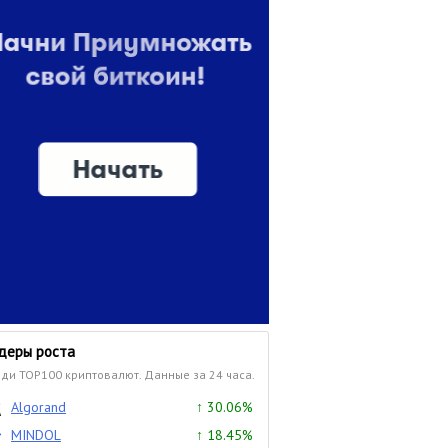
деры роста
ди TOP100 криптовалют. Данные за 24 часа.
Algorand
↑ 30.06%
MINDOL
↑ 18.45%