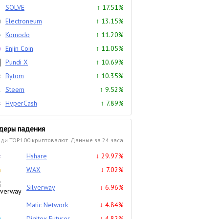
SOLVE
↑ 17.51%
Electroneum
↑ 13.15%
Komodo
↑ 11.20%
Enjin Coin
↑ 11.05%
Pundi X
↑ 10.69%
Bytom
↑ 10.35%
Steem
↑ 9.52%
HyperCash
↑ 7.89%
деры падения
ди TOP100 криптовалют. Данные за 24 часа.
Hshare
↓ 29.97%
WAX
↓ 7.02%
Silverway
↓ 6.96%
Matic Network
↓ 4.84%
Digitex Futures
↓ 4.82%