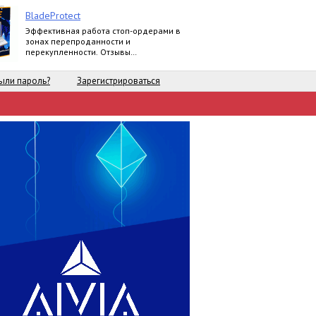
BladeProtect
Эффективная работа стоп-ордерами в
зонах перепроданности и
перекупленности. Отзывы
пользователей:
https://www.mql5.com/ru/market/product/8739#
ыли пароль?
Зарегистрироваться