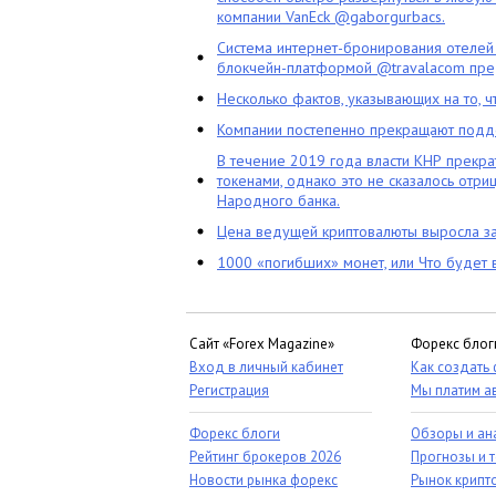
компании VanEck @gaborgurbacs.
Система интернет-бронирования отелей
блокчейн-платформой @travalacom пред
Несколько фактов, указывающих на то, 
Компании постепенно прекращают подд
В течение 2019 года власти КНР прекра
токенами, однако это не сказалось отри
Народного банка.
Цена ведущей криптовалюты выросла за
1000 «погибших» монет, или Что будет 
Сайт «Forex Magazine»
Форекс блог
Вход в личный кабинет
Как создать
Регистрация
Мы платим а
Форекс блоги
Обзоры и ан
Рейтинг брокеров 2026
Прогнозы и 
Новости рынка форекс
Рынок крипт