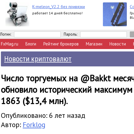
K-meleon_V2.2 без привязки
Со
работает 14 дней бесплатно!
Гр
Bl
Логин:
Пароль:
FxMag.ru
Блоги
Рейтинг брокеров
Магазин
Новости
Новости криптовалют
Число торгуемых на @Bakkt меся
обновило исторический максимум 
1863 ($13,4 млн).
Опубликовано: 6 лет назад
Автор:
Forklog