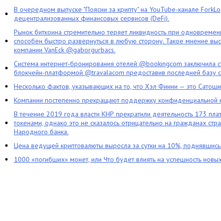
В очередном выпуске "Поясни за крипту" на YouTube-канале ForkL
децентрализованных финансовых сервисов (DeFi).
Рынок биткоина стремительно теряет ликвидность при одновременн
способен быстро развернуться в любую сторону. Такое мнение выс
компании VanEck @gaborgurbacs.
Система интернет-бронирования отелей @bookingcom заключила ст
блокчейн-платформой @travalacom предоставив последней базу с
Несколько фактов, указывающих на то, что Хэл Финни — это Сатош
Компании постепенно прекращают поддержку конфиденциальной 
В течение 2019 года власти КНР прекратили деятельность 173 пл
токенами, однако это не сказалось отрицательно на гражданах стра
Народного банка.
Цена ведущей криптовалюты выросла за сутки на 10%, поднявшис
1000 «погибших» монет, или Что будет влиять на успешность новы