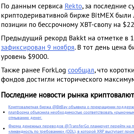
По данным сервиса
Rekto
, за последние с
криптодеривативной бирже BitMEX были
позиции по бессрочному XBT-свопу на $22
Предыдущий рекорд Bakkt на отметке в 
зафиксирован 9 ноября
. В тот день цена 
уровень $9000.
Также ранее ForkLog
сообщал
, что коротк
фондов достигли исторического максиму
Последние новости рынка криптовалю
Криптовалютная биржа @BitBay объявила о прекращении поддерж
платформа объяснила необходимостью соответствовать «рыночным
отмыванию денег.
Фирма денежных переводов @TransferGo планирует перейти на 
«ликвидность по требованию» (ODL), в которой XRP выступает про