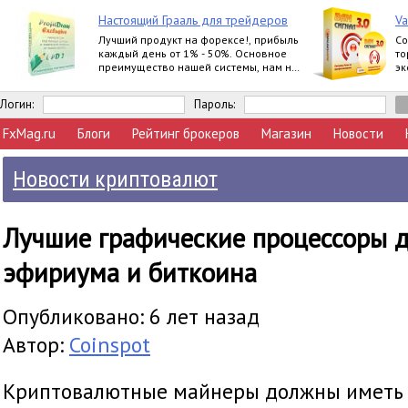
Настоящий Грааль для трейдеров
Va
Лучший продукт на форексе!, прибыль
Со
каждый день от 1% - 50%. Основное
то
преимущество нашей системы, нам не
эк
важно, куда пойдет рынок, мы всегда в
No
прибыли
Логин:
Пароль:
FxMag.ru
Блоги
Рейтинг брокеров
Магазин
Новости
Новости криптовалют
Лучшие графические процессоры 
эфириума и биткоина
Опубликовано: 6 лет назад
Автор:
Coinspot
Криптовалютные майнеры должны иметь 