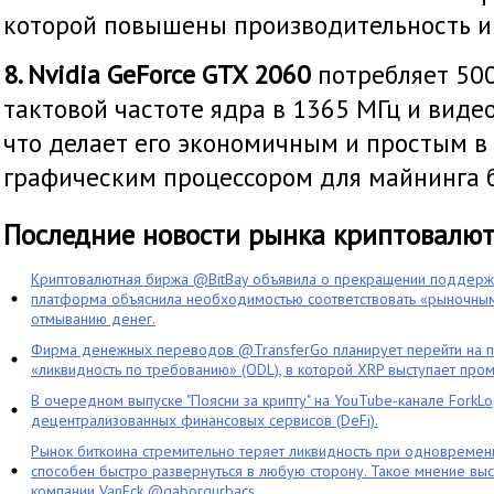
которой повышены производительность и 
8. Nvidia GeForce GTX 2060
потребляет 50
тактовой частоте ядра в 1365 МГц и видео
что делает его экономичным и простым в
графическим процессором для майнинга 
Последние новости рынка криптовалю
Криптовалютная биржа @BitBay объявила о прекращении поддерж
платформа объяснила необходимостью соответствовать «рыночным
отмыванию денег.
Фирма денежных переводов @TransferGo планирует перейти на 
«ликвидность по требованию» (ODL), в которой XRP выступает про
В очередном выпуске "Поясни за крипту" на YouTube-канале ForkL
децентрализованных финансовых сервисов (DeFi).
Рынок биткоина стремительно теряет ликвидность при одновременн
способен быстро развернуться в любую сторону. Такое мнение выс
компании VanEck @gaborgurbacs.