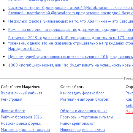
Система интернет-бронирования отелей @bookingcom заключила ст
блокчейн-платформой @travalacom предоставив последней базу с
Несколько фактов, указывающих на то, что Хэл Финни — это Сатош
Компании постепенно прекращают поддержку конфиденциальной 
В течение 2019 года власти КНР прекратили деятельность 173 пл
токенами, однако это не сказалось отрицательно на гражданах стра
Народного банка.
Цена ведущей криптовалюты выросла за сутки на 10%, поднявшис
1000 «погибших» монет, или Что будет влиять на успешность новы
Forex
Сайт «Forex Magazine»
Форекс блоги
Фор
Вход в личный кабинет
Как создать форекс блог
Рек
Регистрация
Мы платим авторам блогов!
Как
Веб
Форекс блоги
Обзоры и аналитика рынка
Раз
Рейтинг брокеров 2026
Прогнозы и торговые сигналы
Новости рынка форекс
Рынок криптовалют
Магазин цифровых товаров
Инвестиции, инвест-счета