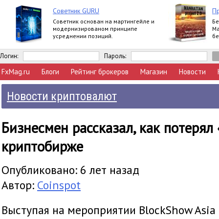
Советник GURU
П
Советник основан на мартингейле и
Бе
модернизированом принципе
Ма
усреднении позиций.
бе
Логин:
Пароль:
FxMag.ru
Блоги
Рейтинг брокеров
Магазин
Новости
Новости криптовалют
Бизнесмен рассказал, как потерял
криптобирже
Опубликовано: 6 лет назад
Автор:
Coinspot
Выступая на мероприятии BlockShow Asia 