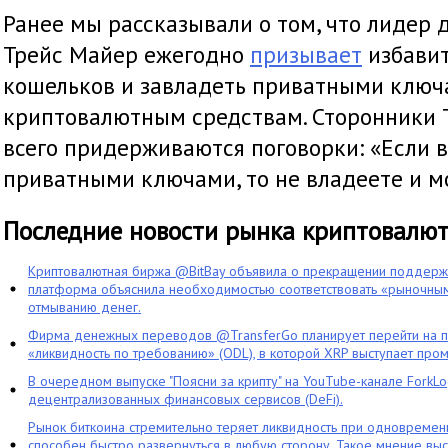
Ранее мы рассказывали о том, что лидер 
Трейс Майер ежегодно
призывает
избавит
кошельков и завладеть приватными ключ
криптовалютным средствам. Сторонники 
всего придерживаются поговорки: «Если 
приватными ключами, то не владеете и м
Последние новости рынка криптовалю
Криптовалютная биржа @BitBay объявила о прекращении поддерж
платформа объяснила необходимостью соответствовать «рыночным
отмыванию денег.
Фирма денежных переводов @TransferGo планирует перейти на 
«ликвидность по требованию» (ODL), в которой XRP выступает про
В очередном выпуске "Поясни за крипту" на YouTube-канале ForkL
децентрализованных финансовых сервисов (DeFi).
Рынок биткоина стремительно теряет ликвидность при одновременн
способен быстро развернуться в любую сторону. Такое мнение выс