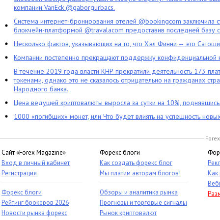
компании VanEck @gaborgurbacs.
Система интернет-бронирования отелей @bookingcom заключила ст
блокчейн-платформой @travalacom предоставив последней базу с
Несколько фактов, указывающих на то, что Хэл Финни — это Сатош
Компании постепенно прекращают поддержку конфиденциальной 
В течение 2019 года власти КНР прекратили деятельность 173 пл
токенами, однако это не сказалось отрицательно на гражданах стра
Народного банка.
Цена ведущей криптовалюты выросла за сутки на 10%, поднявшис
1000 «погибших» монет, или Что будет влиять на успешность новы
Forex
Сайт «Forex Magazine»
Форекс блоги
Фор
Вход в личный кабинет
Как создать форекс блог
Рек
Регистрация
Мы платим авторам блогов!
Как
Веб
Форекс блоги
Обзоры и аналитика рынка
Раз
Рейтинг брокеров 2026
Прогнозы и торговые сигналы
Новости рынка форекс
Рынок криптовалют