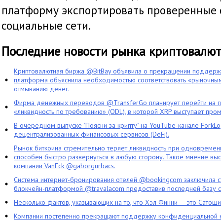
платформу экспортировать проверенные
социальные сети.
Последние новости рынка криптовалю
Криптовалютная биржа @BitBay объявила о прекращении поддерж
платформа объяснила необходимостью соответствовать «рыночным
отмыванию денег.
Фирма денежных переводов @TransferGo планирует перейти на 
«ликвидность по требованию» (ODL), в которой XRP выступает про
В очередном выпуске "Поясни за крипту" на YouTube-канале ForkL
децентрализованных финансовых сервисов (DeFi).
Рынок биткоина стремительно теряет ликвидность при одновременн
способен быстро развернуться в любую сторону. Такое мнение выс
компании VanEck @gaborgurbacs.
Система интернет-бронирования отелей @bookingcom заключила ст
блокчейн-платформой @travalacom предоставив последней базу с
Несколько фактов, указывающих на то, что Хэл Финни — это Сатош
Компании постепенно прекращают поддержку конфиденциальной 