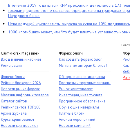
В течение 2019 года власти КНР прекратили деятельность 173 пл
токенами, однако это не сказалось отрицательно на гражданах стра
Народного банка.
Цена ведущей криптовалюты выросла за сутки на 10%, поднявшис
1000 «погибших» монет, или Что будет влиять на успешность новы
Forex
Сайт «Forex Magazine»
Форекс блоги
Фор
Вход в личный кабинет
Как создать форекс блог
Рек
Регистрация
Мы платим авторам блогов!
Как
Веб
Форекс блоги
Обзоры и аналитика рынка
Раз
Рейтинг брокеров 2026
Прогнозы и торговые сигналы
Новости рынка форекс
Рынок криптовалют
Магазин цифровых товаров
Инвестиции, инвест-счета
Каталог сайтов
Программное обеспечение
Рейтинг сайтов TOP100
Обучающие материалы
Архив журнала
Платные блоги
Курсы криптовалют
Анонсы мероприятий
Новости криптовалют
Новости компаний