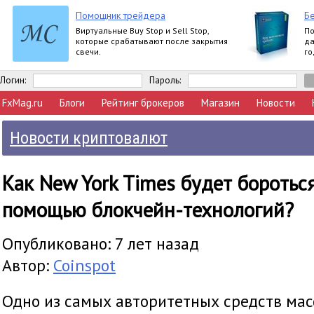
Помощник трейдера
Бе
Виртуальные Buy Stop и Sell Stop,
По
которые срабатывают после закрытия
да
свечи.
го
вл
Логин:
Пароль:
FxMag.ru
Блоги
Рейтинг брокеров
Магазин
Новости
Новости криптовалют
Как New York Times будет боротьс
помощью блокчейн-технологий?
Опубликовано: 7 лет назад
Автор:
Coinspot
Одно из самых авторитетных средств ма