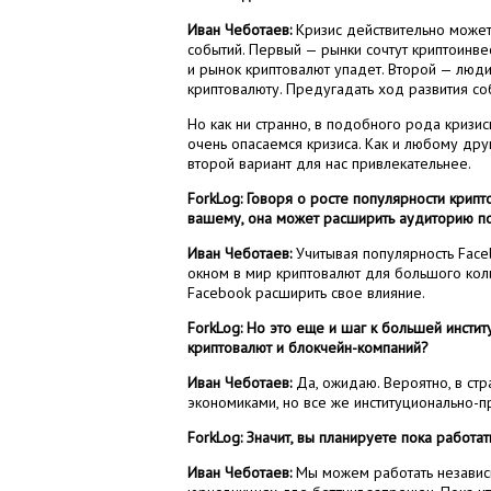
Иван Чеботаев:
Кризис действительно может 
событий. Первый — рынки сочтут криптоинве
и рынок криптовалют упадет. Второй — люди
криптовалюту. Предугадать ход развития со
Но как ни странно, в подобного рода кризис
очень опасаемся кризиса. Как и любому дру
второй вариант для нас привлекательнее.
ForkLog: Говоря о росте популярности крипт
вашему, она может расширить аудиторию п
Иван Чеботаев:
Учитывая популярность Facebo
окном в мир криптовалют для большого коли
Facebook расширить свое влияние.
ForkLog: Но это еще и шаг к большей инсти
криптовалют и блокчейн-компаний?
Иван Чеботаев:
Да, ожидаю. Вероятно, в стра
экономиками, но все же институционально-
ForkLog: Значит, вы планируете пока работа
Иван Чеботаев:
Мы можем работать независи