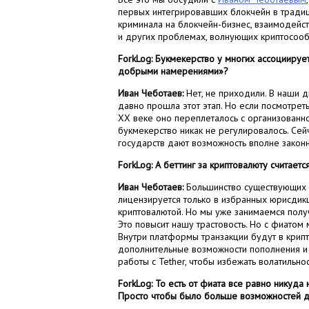
первых интегрировавших блокчейн в традиц
криминала на блокчейн-бизнес, взаимодейст
и других проблемах, волнующих криптосоо
ForkLog: Букмекерство у многих ассоциируе
добрыми намерениями»?
Иван Чеботаев:
Нет, не приходили. В наши д
давно прошла этот этап. Но если посмотреть
XX веке оно переплеталось с организованно
букмекерство никак не регулировалось. Сейч
государств дают возможность вполне законн
ForkLog: А беттинг за криптовалюту считает
Иван Чеботаев:
Большинство существующих л
лицензируется только в избранных юрисдик
криптовалютой. Но мы уже занимаемся пол
Это повысит нашу трастовость. Но с фиатом
Внутри платформы транзакции будут в кри
дополнительные возможности пополнения и 
работы с Tether, чтобы избежать волатильнос
ForkLog: То есть от фиата все равно никуд
Просто чтобы было больше возможностей 