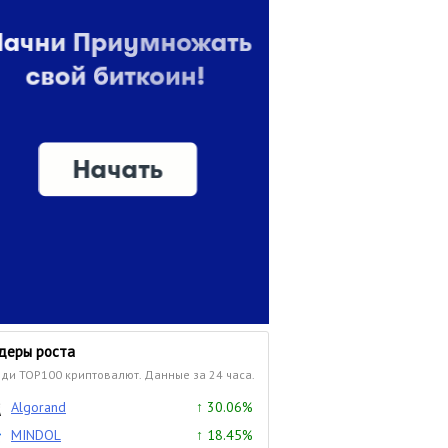
деры роста
ди TOP100 криптовалют. Данные за 24 часа.
Algorand
↑ 30.06%
MINDOL
↑ 18.45%