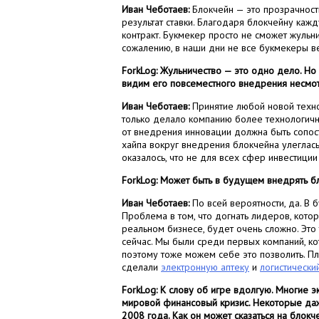
Иван Чеботаев:
Блокчейн — это прозрачность
результат ставки. Благодаря блокчейну кажд
контракт. Букмекер просто не сможет жульнич
сожалению, в наши дни не все букмекеры ве
ForkLog: Жульничество — это одно дело. Но
видим его повсеместного внедрения несмот
Иван Чеботаев:
Принятие любой новой техно
только делало компанию более технологичн
от внедрения инновации должна быть сопос
хайпа вокруг внедрения блокчейна улеглась
оказалось, что не для всех сфер инвестици
ForkLog: Может быть в будущем внедрять б
Иван Чеботаев:
По всей вероятности, да. В 
Проблема в том, что догнать лидеров, кот
реальном бизнесе, будет очень сложно. Это
сейчас. Мы были среди первых компаний, к
поэтому тоже можем себе это позволить. Пл
сделали
электронную аптеку
и
логистически
ForkLog: К слову об игре вдолгую. Многие 
мировой финансовый кризис. Некоторые даж
2008 года. Как он может сказаться на блок