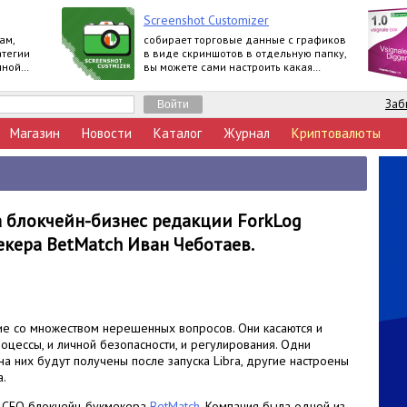
Screenshot Customizer
ам,
собирает торговые данные с графиков
атегии
в виде скриншотов в отдельную папку,
нной
вы можете сами настроить какая
информация о счете будет
отображаться
Заб
Магазин
Новости
Каталог
Журнал
Криптовалюты
 блокчейн-бизнес редакции ForkLog
екера BetMatch Иван Чеботаев.
ие со множеством нерешенных вопросов. Они касаются и
цессы, и личной безопасности, и регулирования. Одни
на них будут получены после запуска Libra, другие настроены
а.
, СEO блокчейн-букмекера
BetMatch
. Компания была одной из