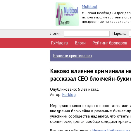
Multitool
Multitool необходим трейдер
использующим торговые стр
построенные на корреляцио
зависимости валютных пар.
Логин:
Пароль:
FxMag.ru
Блоги
Рейтинг брокеров
Новости криптовалют
Каково влияние криминала на
рассказал СEO блокчейн-букм
Опубликовано: 6 лет назад
Автор:
Forklog
Мир криптовалют входит в новое десятилет
внедрения блокчейна в реальные бизнес-про
участники сообщества надеются, что ответы 
скептически, третьи вообще ожидают кризис
Все это мы обсудили с
Иваном Чеботаевым