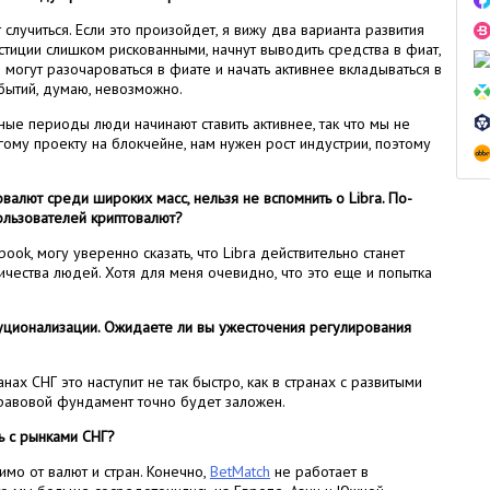
случиться. Если это произойдет, я вижу два варианта развития
стиции слишком рискованными, начнут выводить средства в фиат,
 могут разочароваться в фиате и начать активнее вкладываться в
бытий, думаю, невозможно.
ные периоды люди начинают ставить активнее, так что мы не
гому проекту на блокчейне, нам нужен рост индустрии, поэтому
овалют среди широких масс, нельзя не вспомнить о Libra. По-
ользователей криптовалют?
ok, могу уверенно сказать, что Libra действительно станет
чества людей. Хотя для меня очевидно, что это еще и попытка
туционализации. Ожидаете ли вы ужесточения регулирования
нах СНГ это наступит не так быстро, как в странах с развитыми
правовой фундамент точно будет заложен.
ть с рынками СНГ?
мо от валют и стран. Конечно,
BetMatch
не работает в