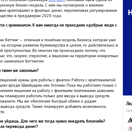
ионную бизнес-модель. С ним мы поговорили о влиянии
вии криптовалют и фиатных денег, перспективах регулирования
бщество в преддверии 2020 года.
тся с криминалом. К вам никогда не приходили «добрые люди с
ни беттинг — отличная и понятная модель бизнеса, которая уже
 на историю развития букмекерства в целом, то действительно в
й преступностью. Во многом так происходило потому, что
ас это, скорее, стереотип, а лицензии на территории конкретных
о заниматься беттингом.
ся таким же законным?
ицензий нужны для работы с фиатом. Работа с криптовалютой
циях вроде Швейцарии или Эстонии. Пока мы работаем только с
учением лицензии на работу с фиатными платежными шлюзами.
 мы планируем работать только для ввода и вывода средств.
птовалюте. Мы же обеспечим быстрый обмен и дадим
Ли
вывода средств. Также планируем добавить возможность
Сре
ти.
а не уйдешь. Для чего же тогда нужно внедрять блокчейн?
для перевода денег?