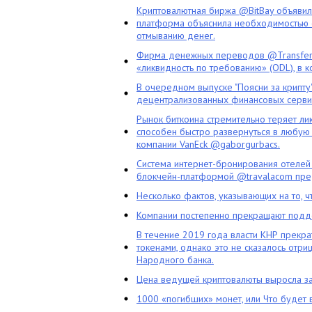
Криптовалютная биржа @BitBay объяви
платформа объяснила необходимостью с
отмыванию денег.
Фирма денежных переводов @TransferG
«ликвидность по требованию» (ODL), в 
В очередном выпуске "Поясни за крипту
децентрализованных финансовых сервис
Рынок биткоина стремительно теряет ли
способен быстро развернуться в любую 
компании VanEck @gaborgurbacs.
Система интернет-бронирования отелей
блокчейн-платформой @travalacom пред
Несколько фактов, указывающих на то, 
Компании постепенно прекращают подд
В течение 2019 года власти КНР прекра
токенами, однако это не сказалось отри
Народного банка.
Цена ведущей криптовалюты выросла за
1000 «погибших» монет, или Что будет 