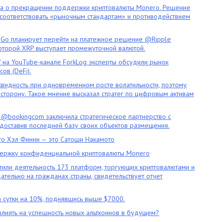
ла о прекращении поддержки криптовалюты Monero. Решение
оответствовать «рыночным стандартам» и противодействием
o планирует перейти на платежное решение @Ripple
которой XRP выступает промежуточной валютой.
" на YouTube-канале ForkLog эксперты обсудили рынок
ов (DeFi).
квидность при одновременном росте волатильности, поэтому
сторону. Такое мнение высказал стратег по цифровым активам
 @bookingcom заключила стратегическое партнерство с
оставив последней базу своих объектов размещения.
что Хэл Финни — это Сатоши Накамото
ержку конфиденциальной криптовалюты Monero
тили деятельность 173 платформ, торгующих криптовалютами и
цательно на гражданах страны, свидетельствует отчет
 сутки на 10%, поднявшись выше $7000.
влиять на успешность новых альткоинов в будущем?