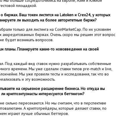
то мы больше сосредоточились на Европе, Азии и Южной
тестовой площадкой.
 о биржах. Ваш токен листится на Latoken и Crex24, у которых
анируете ли выходить на более авторитетные биржи?
брали только для листинга на CoinMarketCap. По их условиям
х аккредитованных биржах. Очень скоро мы решим этот вопрос
 не будет возникать вопросов.
ши планы. Планируете какие-то нововведения на своей
. Под каждый вид ставок нужно разрабатывать собственные
много времени. Мы уже сделали ставки типов pre-match и live,
блокчейне. Мы уже провели тесты и исследования, так что во
еализовать и эту возможность.
читываете на серьезное расширение бизнеса. Но откуда вы
 ли криптоэнтузиасты интересуются беттингом?
не сильно пересекаются. Но мы считаем, что в перспективе
птовалютами. А криптотрейдеры, которые делают ставки, по
днем играют лучше обычных беттеров.