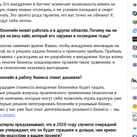
. Его внедрение в беттинг исключает возможность влиять на
ую ставку можно отследить, а ее условия попадают в смарт-
ать. Это своего рода гарантия, что вас точно не обманут. К
дут себя честно.
 блокчейн может работать и в других областях. Почему мы не
ря на весь хайп, который его окружал в последние годы?
логии занимает время. Важно, чтобы внедрение инновации не
ой, но и решало задачи бизнеса и приносило прибыль. Прибыль
тавима с расходами на ее разработку и внедрение. Когда волна
, многие бизнесы хладнокровно провели такое сравнение, и
и в технологию оказались выгодными.
локчейн в работу бизнеса станет дешевле?
Ли
будущем стоимость внедрения блокчейна будет падать.
Сре
орые решили вопросы практического применения технологии в
 те компании, которые могут себе позволить играть вдолгую уже
оторые решили интегрировать блокчейн в реальный бизнес,
юс у нас уже был опыт дигитализации реального бизнеса — мы
й сервис
.
эксперты предсказывают, что в 2020 году случится очередной
е утверждают, что он будет страшнее и дольше, чем кризис
чейн-индустрии и вашем проекте?