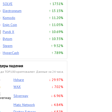
SOLVE
↑ 17.51%
Electroneum
↑ 13.15%
Komodo
↑ 11.20%
Enjin Coin
↑ 11.05%
Pundi X
↑ 10.69%
Bytom
↑ 10.35%
Steem
↑ 9.52%
HyperCash
↑ 7.89%
деры падения
ди TOP100 криптовалют. Данные за 24 часа.
Hshare
↓ 29.97%
WAX
↓ 7.02%
Silverway
↓ 6.96%
Matic Network
↓ 4.84%
Digitex Futures
↓ 4.82%