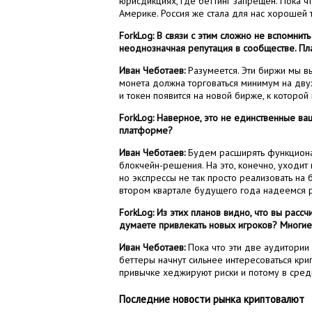
юрисдикциях, где беттинг запрещен. Пока ч
Америке. Россия же стала для нас хорошей 
ForkLog: В связи с этим сложно не вспомнить
неоднозначная репутация в сообществе. Пл
Иван Чеботаев:
Разумеется. Эти биржи мы вы
монета должна торговаться минимум на дву
и токен появится на новой бирже, к которой
ForkLog: Наверное, это не единственные ва
платформе?
Иван Чеботаев:
Будем расширять функционал
блокчейн-решения. На это, конечно, уходит 
но экспрессы не так просто реализовать на 
втором квартале будущего года надеемся р
ForkLog: Из этих планов видно, что вы расс
думаете привлекать новых игроков? Многие
Иван Чеботаев:
Пока что эти две аудитории 
беттеры начнут сильнее интересоваться кри
привычке хеджируют риски и потому в сре
Последние новости рынка криптовалют