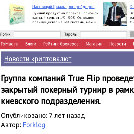
Настоящий Грааль для трейдеров
Dm
Лучший продукт на форексе!, прибыль
Эт
каждый день от 1% - 50%. Основное
ра
преимущество нашей системы, нам не
Он
важно, куда пойдет рынок, мы всегда в
по
прибыли
Логин:
Пароль:
FxMag.ru
Блоги
Рейтинг брокеров
Магазин
Новости
Новости криптовалют
Группа компаний True Flip проведе
закрытый покерный турнир в рамк
киевского подразделения.
Опубликовано: 7 лет назад
Автор:
Forklog