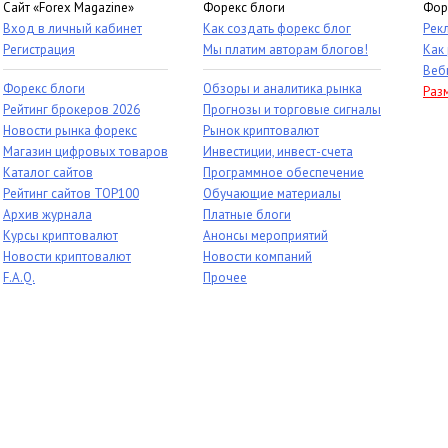
Сайт «Forex Magazine»
Форекс блоги
Фор
Вход в личный кабинет
Как создать форекс блог
Рек
Регистрация
Мы платим авторам блогов!
Как
Веб
Форекс блоги
Обзоры и аналитика рынка
Раз
Рейтинг брокеров 2026
Прогнозы и торговые сигналы
Новости рынка форекс
Рынок криптовалют
Магазин цифровых товаров
Инвестиции, инвест-счета
Каталог сайтов
Программное обеспечение
Рейтинг сайтов TOP100
Обучающие материалы
Архив журнала
Платные блоги
Курсы криптовалют
Анонсы мероприятий
Новости криптовалют
Новости компаний
F.A.Q.
Прочее