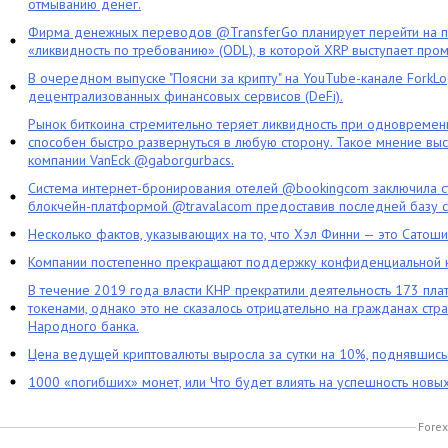
отмыванию денег.
Фирма денежных переводов @TransferGo планирует перейти на 
«ликвидность по требованию» (ODL), в которой XRP выступает про
В очередном выпуске "Поясни за крипту" на YouTube-канале ForkL
децентрализованных финансовых сервисов (DeFi).
Рынок биткоина стремительно теряет ликвидность при одновременн
способен быстро развернуться в любую сторону. Такое мнение выс
компании VanEck @gaborgurbacs.
Система интернет-бронирования отелей @bookingcom заключила ст
блокчейн-платформой @travalacom предоставив последней базу с
Несколько фактов, указывающих на то, что Хэл Финни — это Сатош
Компании постепенно прекращают поддержку конфиденциальной 
В течение 2019 года власти КНР прекратили деятельность 173 пл
токенами, однако это не сказалось отрицательно на гражданах стра
Народного банка.
Цена ведущей криптовалюты выросла за сутки на 10%, поднявшис
1000 «погибших» монет, или Что будет влиять на успешность новы
Forex