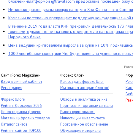
блокчейн-платформой @travalacom предоставив последней базу с
Несколько фактов, указывающих на то, что Хэл Финни — это Сатош
Компании постепенно прекращают поддержку конфиденциальной 
В течение 2019 года власти КНР прекратили деятельность 173 пл
токенами, однако это не сказалось отрицательно на гражданах стра
Народного банка.
Цена ведущей криптовалюты выросла за сутки на 10%, поднявшис
1000 «погибших» монет, или Что будет влиять на успешность новы
Forex
Сайт «Forex Magazine»
Форекс блоги
Фор
Вход в личный кабинет
Как создать форекс блог
Рек
Регистрация
Мы платим авторам блогов!
Как
Веб
Форекс блоги
Обзоры и аналитика рынка
Раз
Рейтинг брокеров 2026
Прогнозы и торговые сигналы
Новости рынка форекс
Рынок криптовалют
Магазин цифровых товаров
Инвестиции, инвест-счета
Каталог сайтов
Программное обеспечение
Рейтинг сайтов TOP100
Обучающие материалы