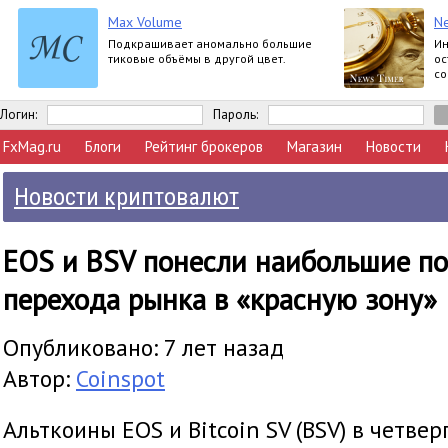
Max Volume
N
Подкрашивает аномально большие
Ин
тиковые объёмы в другой цвет.
ос
со
ве
со
Логин:
Пароль:
FxMag.ru
Блоги
Рейтинг брокеров
Магазин
Новости
Новости криптовалют
EOS и BSV понесли наибольшие по
перехода рынка в «красную зону»
Опубликовано: 7 лет назад
Автор:
Coinspot
Альткоины EOS и Bitcoin SV (BSV) в четверг