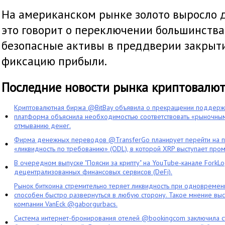
На американском рынке золото выросло д
это говорит о переключении большинства
безопасные активы в преддверии закрыти
фиксацию прибыли.
Последние новости рынка криптовалю
Криптовалютная биржа @BitBay объявила о прекращении поддерж
платформа объяснила необходимостью соответствовать «рыночным
отмыванию денег.
Фирма денежных переводов @TransferGo планирует перейти на 
«ликвидность по требованию» (ODL), в которой XRP выступает про
В очередном выпуске "Поясни за крипту" на YouTube-канале ForkL
децентрализованных финансовых сервисов (DeFi).
Рынок биткоина стремительно теряет ликвидность при одновременн
способен быстро развернуться в любую сторону. Такое мнение выс
компании VanEck @gaborgurbacs.
Система интернет-бронирования отелей @bookingcom заключила ст