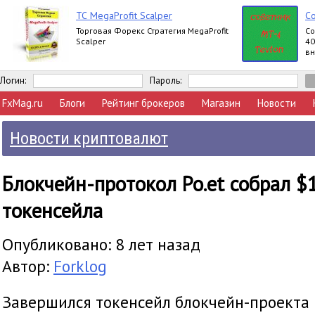
ТС MegaProfit Scalper
Со
Торговая Форекс Стратегия MegaProfit
Cо
Scalper
40
вн
Логин:
Пароль:
FxMag.ru
Блоги
Рейтинг брокеров
Магазин
Новости
Новости криптовалют
Блокчейн-протокол Po.et собрал $
токенсейла
Опубликовано: 8 лет назад
Автор:
Forklog
Завершился токенсейл блокчейн-проекта P