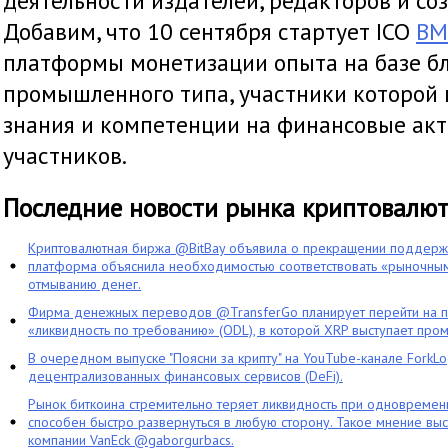
деятельности издателей, редакторов и со
Добавим, что 10 сентября стартует ICO
BM
платформы монетизации опыта на базе б
промышленного типа, участники которой 
знания и компетенции на финансовые акт
участников.
Последние новости рынка криптовалю
Криптовалютная биржа @BitBay объявила о прекращении поддерж
платформа объяснила необходимостью соответствовать «рыночным
отмыванию денег.
Фирма денежных переводов @TransferGo планирует перейти на 
«ликвидность по требованию» (ODL), в которой XRP выступает про
В очередном выпуске "Поясни за крипту" на YouTube-канале ForkL
децентрализованных финансовых сервисов (DeFi).
Рынок биткоина стремительно теряет ликвидность при одновременн
способен быстро развернуться в любую сторону. Такое мнение выс
компании VanEck @gaborgurbacs.