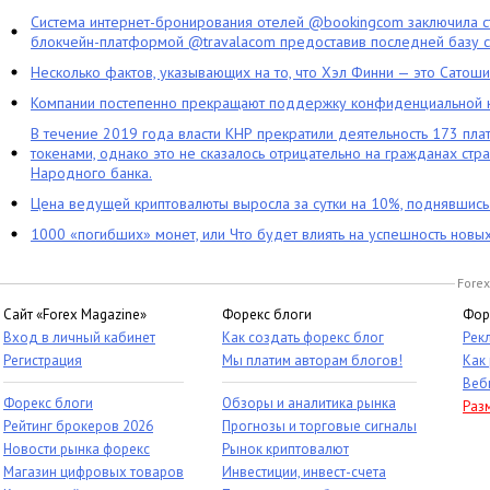
Система интернет-бронирования отелей @bookingcom заключила ст
блокчейн-платформой @travalacom предоставив последней базу с
Несколько фактов, указывающих на то, что Хэл Финни — это Сатош
Компании постепенно прекращают поддержку конфиденциальной 
В течение 2019 года власти КНР прекратили деятельность 173 пл
токенами, однако это не сказалось отрицательно на гражданах стра
Народного банка.
Цена ведущей криптовалюты выросла за сутки на 10%, поднявшис
1000 «погибших» монет, или Что будет влиять на успешность новы
Forex
Сайт «Forex Magazine»
Форекс блоги
Фор
Вход в личный кабинет
Как создать форекс блог
Рек
Регистрация
Мы платим авторам блогов!
Как
Веб
Форекс блоги
Обзоры и аналитика рынка
Раз
Рейтинг брокеров 2026
Прогнозы и торговые сигналы
Новости рынка форекс
Рынок криптовалют
Магазин цифровых товаров
Инвестиции, инвест-счета