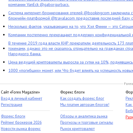
компании VanEck @gaborgurbacs.
Система интернет-бронирования отелей @bookingcom заключила ст
блокчейн-платформой @travalacom предоставив последней базу с
Несколько фактов, указывающих на то, что Хэл Финни — это Сатош
Компании постепенно прекращают поддержку конфиденциальной 
В течение 2019 года власти КНР прекратили деятельность 173 пл
токенами, однако это не сказалось отрицательно на гражданах стра
Народного банка.
Цена ведущей криптовалюты выросла за сутки на 10%, поднявшис
1000 «погибших» монет, или Что будет влиять на успешность новы
Forex
Сайт «Forex Magazine»
Форекс блоги
Фор
Вход в личный кабинет
Как создать форекс блог
Рек
Регистрация
Мы платим авторам блогов!
Как
Веб
Форекс блоги
Обзоры и аналитика рынка
Раз
Рейтинг брокеров 2026
Прогнозы и торговые сигналы
Новости рынка форекс
Рынок криптовалют