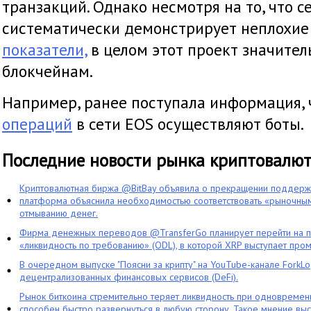
транзакций. Однако несмотря на то, что с
систематически демонстрирует неплохи
показатели,
в целом этот проект значител
блокчейнам.
Например, ранее поступала информация,
операций
в сети EOS осуществляют боты.
Последние новости рынка криптовалю
Криптовалютная биржа @BitBay объявила о прекращении поддерж
платформа объяснила необходимостью соответствовать «рыночным
отмыванию денег.
Фирма денежных переводов @TransferGo планирует перейти на 
«ликвидность по требованию» (ODL), в которой XRP выступает про
В очередном выпуске "Поясни за крипту" на YouTube-канале ForkL
децентрализованных финансовых сервисов (DeFi).
Рынок биткоина стремительно теряет ликвидность при одновременн
способен быстро развернуться в любую сторону. Такое мнение выс