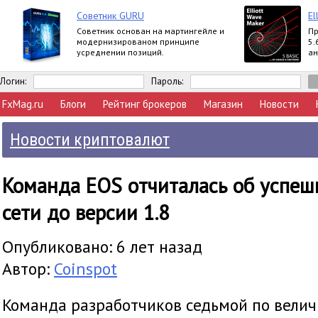
Советник GURU
El
Советник основан на мартингейле и
Пр
модернизированом принципе
5.
усреднении позиций.
ан
вы
Ex
Логин:
Пароль:
FxMag.ru
Блоги
Рейтинг брокеров
Магазин
Новости
Новости криптовалют
Команда EOS отчиталась об успе
сети до версии 1.8
Опубликовано: 6 лет назад
Автор:
Coinspot
Команда разработчиков седьмой по вели