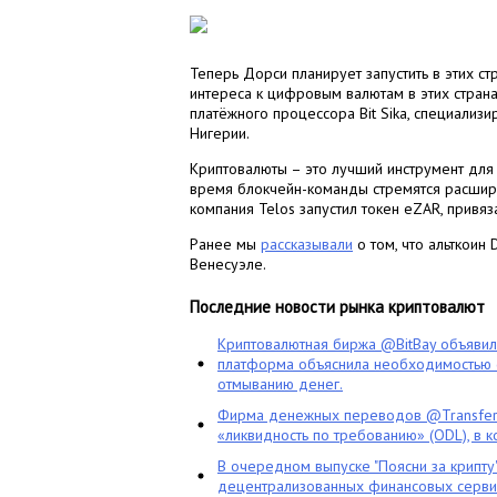
Теперь Дорси планирует запустить в этих ст
интереса к цифровым валютам в этих страна
платёжного процессора Bit Sika, специализ
Нигерии.
Криптовалюты – это лучший инструмент для 
время блокчейн-команды стремятся расшири
компания Telos запустил токен eZAR, привя
Ранее мы
рассказывали
о том, что альткоин
Венесуэле.
Последние новости рынка криптовалют
Криптовалютная биржа @BitBay объяви
платформа объяснила необходимостью с
отмыванию денег.
Фирма денежных переводов @TransferG
«ликвидность по требованию» (ODL), в 
В очередном выпуске "Поясни за крипту
децентрализованных финансовых сервис