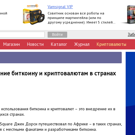
Vamsignal VIP
нной
Советник основан все роботы на
принципе мартингейла (или по
другому усреднение). Имеет 5 стилей
торговли. До 170% в месяц.
Заб
Магазин
Новости
Каталог
Журнал
Криптовалюты
ние биткоину и криптовалютам в странах
использования биткоина и криптовалют – это внедрение их в
ихся странах.
Square Джек Дорси путешествовал по Африке – в таких странах,
ся с местными фанатами и разработчиками биткоина.