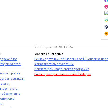
Forex Magazine © 2004-2026
и
Форекс объявления
 форекс блог
Рекламодателям - объявления от 10 копеек за пер
вторам блогов!
Как разместить объявление
Вебмастерам - партнерская программа
алитика рынка
Размещение рекламы на сайте FxMag.ru
торговые сигналы
овалют
инвест-счета
 обеспечение
материалы
ги