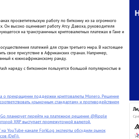
ранах просветительскую работу по биткоину из-за огромного
х. Он высоко оценивает работу Атсу Давоха, руководителя
ирующегося на трансграничных криптовалютных платежах в Гане и
осуществления платежей для стран третьего мира. В настоящее
ть свое присутствие в Африканских странах. Например,
занный к южноафриканскому ранду.
 Dash наряду с биткоином пользуется большой популярностью в
ла о прекращении поддержки криптовалюты Monero. Решение
оответствовать «рыночным стандартам» и противодействием
Ли
o планирует перейти на платежное решение @Ripple
Сре
которой XRP выступает промежуточной валютой.
" на YouTube-канале ForkLog эксперты обсудили рынок
ов (DeFi).