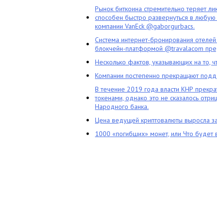
Рынок биткоина стремительно теряет ли
способен быстро развернуться в любую 
компании VanEck @gaborgurbacs.
Система интернет-бронирования отелей
блокчейн-платформой @travalacom пред
Несколько фактов, указывающих на то, 
Компании постепенно прекращают подд
В течение 2019 года власти КНР прекра
токенами, однако это не сказалось отри
Народного банка.
Цена ведущей криптовалюты выросла за
1000 «погибших» монет, или Что будет 