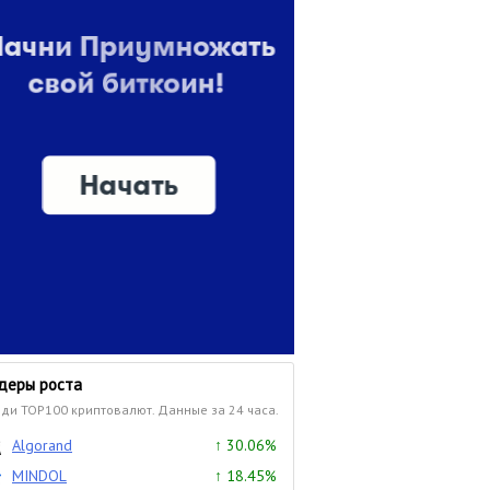
деры роста
ди TOP100 криптовалют. Данные за 24 часа.
Algorand
↑ 30.06%
MINDOL
↑ 18.45%