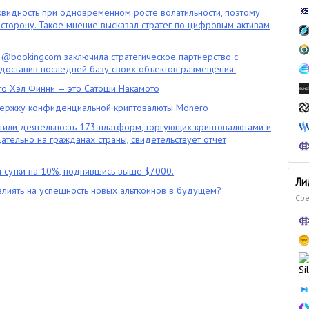
квидность при одновременном росте волатильности, поэтому
сторону. Такое мнение высказал стратег по цифровым активам
 @bookingcom заключила стратегическое партнерство с
оставив последней базу своих объектов размещения.
что Хэл Финни — это Сатоши Накамото
ержку конфиденциальной криптовалюты Monero
тили деятельность 173 платформ, торгующих криптовалютами и
цательно на гражданах страны, свидетельствует отчет
 сутки на 10%, поднявшись выше $7000.
Ли
влиять на успешность новых альткоинов в будущем?
Сре