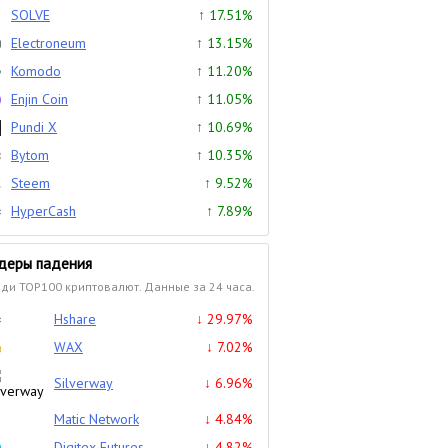
SOLVE
↑ 17.51%
Electroneum
↑ 13.15%
Komodo
↑ 11.20%
Enjin Coin
↑ 11.05%
Pundi X
↑ 10.69%
Bytom
↑ 10.35%
Steem
↑ 9.52%
HyperCash
↑ 7.89%
деры падения
ди TOP100 криптовалют. Данные за 24 часа.
Hshare
↓ 29.97%
WAX
↓ 7.02%
Silverway
↓ 6.96%
Matic Network
↓ 4.84%
Digitex Futures
↓ 4.82%