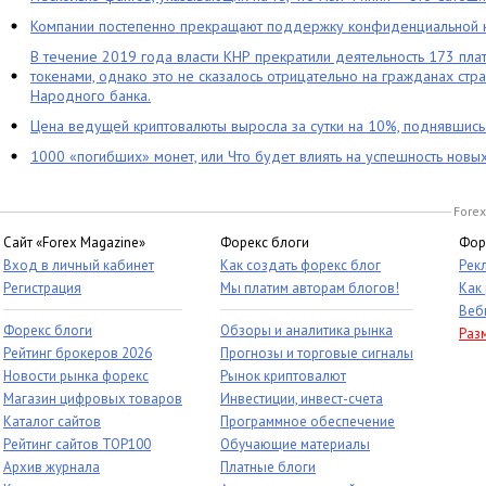
Компании постепенно прекращают поддержку конфиденциальной 
В течение 2019 года власти КНР прекратили деятельность 173 пл
токенами, однако это не сказалось отрицательно на гражданах стра
Народного банка.
Цена ведущей криптовалюты выросла за сутки на 10%, поднявшис
1000 «погибших» монет, или Что будет влиять на успешность новы
Forex
Сайт «Forex Magazine»
Форекс блоги
Фор
Вход в личный кабинет
Как создать форекс блог
Рек
Регистрация
Мы платим авторам блогов!
Как
Веб
Форекс блоги
Обзоры и аналитика рынка
Раз
Рейтинг брокеров 2026
Прогнозы и торговые сигналы
Новости рынка форекс
Рынок криптовалют
Магазин цифровых товаров
Инвестиции, инвест-счета
Каталог сайтов
Программное обеспечение
Рейтинг сайтов TOP100
Обучающие материалы
Архив журнала
Платные блоги