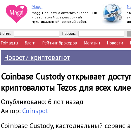
Maggi
Ne
Maggi Полностью автоматизированный
эт
и безопасный среднесрочный
эк
мультивалютной торговый робот.
ин
мн
мн
Логин:
Пароль:
FxMag.ru
Блоги
Рейтинг брокеров
Магазин
Новости
Новости криптовалют
Coinbase Custody открывает досту
криптовалюты Tezos для всех кли
Опубликовано: 6 лет назад
Автор:
Coinspot
Coinbase Custody, кастодиальный сервис