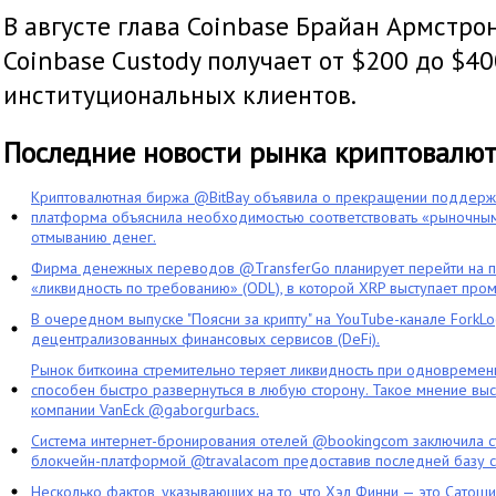
В августе глава Coinbase Брайан Армстро
Coinbase Custody получает от $200 до $40
институциональных клиентов.
Последние новости рынка криптовалю
Криптовалютная биржа @BitBay объявила о прекращении поддерж
платформа объяснила необходимостью соответствовать «рыночным
отмыванию денег.
Фирма денежных переводов @TransferGo планирует перейти на 
«ликвидность по требованию» (ODL), в которой XRP выступает про
В очередном выпуске "Поясни за крипту" на YouTube-канале ForkL
децентрализованных финансовых сервисов (DeFi).
Рынок биткоина стремительно теряет ликвидность при одновременн
способен быстро развернуться в любую сторону. Такое мнение выс
компании VanEck @gaborgurbacs.
Система интернет-бронирования отелей @bookingcom заключила ст
блокчейн-платформой @travalacom предоставив последней базу с
Несколько фактов, указывающих на то, что Хэл Финни — это Сатош