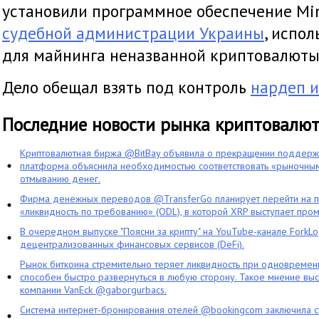
установили программное обеспечение Mi
судебной администрации Украины
, испо
для майнинга неназванной криптовалюты
Дело обещал взять под контроль
нардеп и
Последние новости рынка криптовалю
Криптовалютная биржа @BitBay объявила о прекращении поддерж
платформа объяснила необходимостью соответствовать «рыночным
отмыванию денег.
Фирма денежных переводов @TransferGo планирует перейти на 
«ликвидность по требованию» (ODL), в которой XRP выступает про
В очередном выпуске "Поясни за крипту" на YouTube-канале ForkL
децентрализованных финансовых сервисов (DeFi).
Рынок биткоина стремительно теряет ликвидность при одновременн
способен быстро развернуться в любую сторону. Такое мнение выс
компании VanEck @gaborgurbacs.
Система интернет-бронирования отелей @bookingcom заключила ст