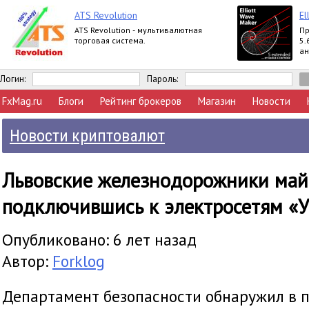
ATS Revolution
El
ATS Revolution - мультивалютная
Пр
торговая система.
5.
ан
вы
Ex
Логин:
Пароль:
FxMag.ru
Блоги
Рейтинг брокеров
Магазин
Новости
Новости криптовалют
Львовские железнодорожники май
подключившись к электросетям «
Опубликовано: 6 лет назад
Автор:
Forklog
Департамент безопасности обнаружил в 