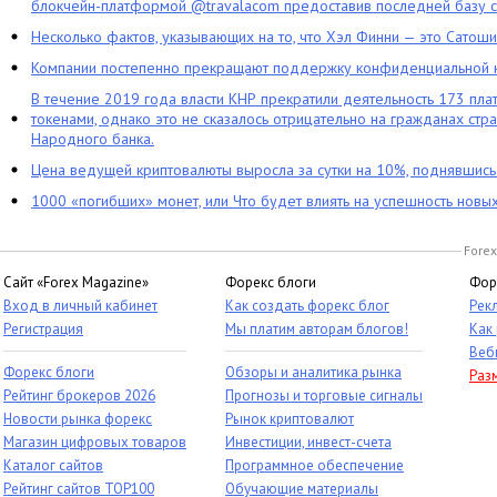
блокчейн-платформой @travalacom предоставив последней базу с
Несколько фактов, указывающих на то, что Хэл Финни — это Сатош
Компании постепенно прекращают поддержку конфиденциальной 
В течение 2019 года власти КНР прекратили деятельность 173 пл
токенами, однако это не сказалось отрицательно на гражданах стра
Народного банка.
Цена ведущей криптовалюты выросла за сутки на 10%, поднявшис
1000 «погибших» монет, или Что будет влиять на успешность новы
Forex
Сайт «Forex Magazine»
Форекс блоги
Фор
Вход в личный кабинет
Как создать форекс блог
Рек
Регистрация
Мы платим авторам блогов!
Как
Веб
Форекс блоги
Обзоры и аналитика рынка
Раз
Рейтинг брокеров 2026
Прогнозы и торговые сигналы
Новости рынка форекс
Рынок криптовалют
Магазин цифровых товаров
Инвестиции, инвест-счета
Каталог сайтов
Программное обеспечение
Рейтинг сайтов TOP100
Обучающие материалы