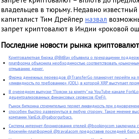
владельцев в тюрьму. Недавно известный
капиталист Тим Дрейпер
назвал
возможн
запрет криптовалют в Индии «роковой ош
Последние новости рынка криптовалю
Криптовалютная биржа @BitBay объявила о прекращении поддерж
платформа объяснила необходимостью соответствовать «рыночным
отмыванию денег.
Фирма денежных переводов @TransferGo планирует перейти на 
«ликвидность по требованию» (ODL), в которой XRP выступает про
В очередном выпуске "Поясни за крипту" на YouTube-канале ForkL
децентрализованных финансовых сервисов (DeFi).
Рынок биткоина стремительно теряет ликвидность при одновременн
способен быстро развернуться в любую сторону. Такое мнение выс
компании VanEck @gaborgurbacs.
Система интернет-бронирования отелей @bookingcom заключила ст
блокчейн-платформой @travalacom предоставив последней базу с