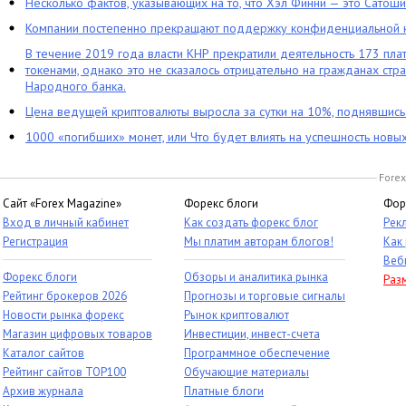
Несколько фактов, указывающих на то, что Хэл Финни — это Сатош
Компании постепенно прекращают поддержку конфиденциальной 
В течение 2019 года власти КНР прекратили деятельность 173 пл
токенами, однако это не сказалось отрицательно на гражданах стра
Народного банка.
Цена ведущей криптовалюты выросла за сутки на 10%, поднявшис
1000 «погибших» монет, или Что будет влиять на успешность новы
Forex
Сайт «Forex Magazine»
Форекс блоги
Фор
Вход в личный кабинет
Как создать форекс блог
Рек
Регистрация
Мы платим авторам блогов!
Как
Веб
Форекс блоги
Обзоры и аналитика рынка
Раз
Рейтинг брокеров 2026
Прогнозы и торговые сигналы
Новости рынка форекс
Рынок криптовалют
Магазин цифровых товаров
Инвестиции, инвест-счета
Каталог сайтов
Программное обеспечение
Рейтинг сайтов TOP100
Обучающие материалы
Архив журнала
Платные блоги