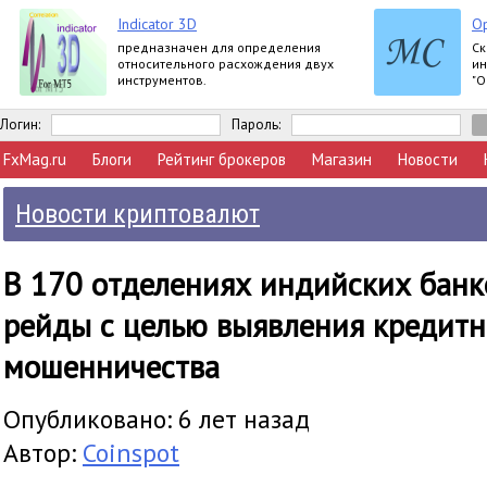
Indicator 3D
Op
предназначен для определения
Ск
относительного расхождения двух
ин
инструментов.
"О
за
ша
Логин:
Пароль:
FxMag.ru
Блоги
Рейтинг брокеров
Магазин
Новости
Новости криптовалют
В 170 отделениях индийских банк
рейды с целью выявления кредитн
мошенничества
Опубликовано: 6 лет назад
Автор:
Coinspot