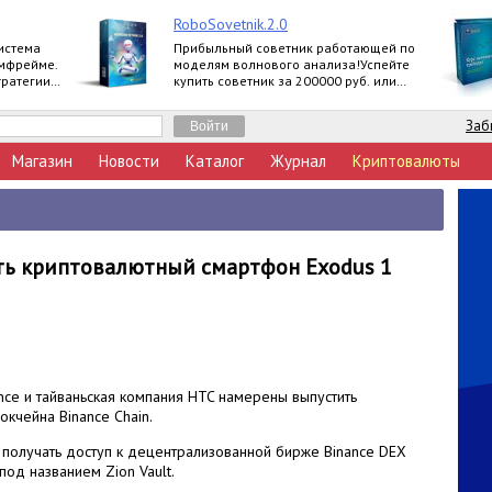
RoboSovetnik.2.0
истема
Прибыльный советник работающей по
ймфрейме.
моделям волнового анализа!Успейте
тратегии
купить советник за 200000 руб. или
заработать 30000 руб. на партнерской
программе
Заб
Магазин
Новости
Каталог
Журнал
Криптовалюты
ать криптовалютный смартфон Exodus 1
ance и тайваньская компания HTC намерены выпустить
кчейна Binance Chain.
т получать доступ к децентрализованной бирже Binance DEX
од названием Zion Vault.