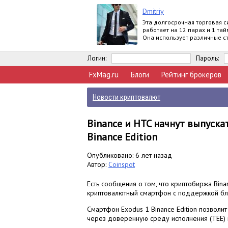
Dmitriy
Эта долгосрочная торговая с
работает на 12 парах и 1 та
Она использует различные с
по тренду.
Логин:
Пароль:
FxMag.ru
Блоги
Рейтинг брокеров
Новости криптовалют
Binance и HTC начнут выпуск
Binance Edition
Опубликовано: 6 лет назад
Автор:
Coinspot
Есть сообщения о том, что криптобиржа Bin
криптовалютный смартфон с поддержкой бло
Смартфон Exodus 1 Binance Edition позволи
через доверенную среду исполнения (TEE) п