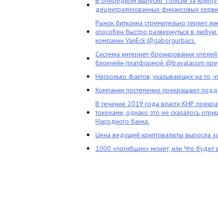
В очередном выпуске "Поясни за крипту
децентрализованных финансовых сервис
Рынок биткоина стремительно теряет ли
способен быстро развернуться в любую 
компании VanEck @gaborgurbacs.
Система интернет-бронирования отелей
блокчейн-платформой @travalacom пред
Несколько фактов, указывающих на то, 
Компании постепенно прекращают подд
В течение 2019 года власти КНР прекра
токенами, однако это не сказалось отри
Народного банка.
Цена ведущей криптовалюты выросла за
1000 «погибших» монет, или Что будет 