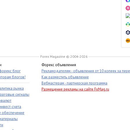
Forex Magazine © 2004-2026
и
Форекс объявления
 форекс блог
Рекламодателям - объявления от 10 копеек за пер
вторам блогов!
Как разместить объявление
Вебмастерам - партнерская программа
алитика рынка
Размещение рекламы на сайте FxMag.ru
торговые сигналы
овалют
инвест-счета
 обеспечение
материалы
ги