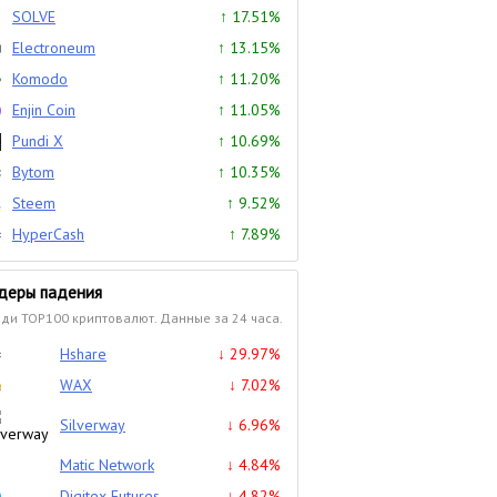
SOLVE
↑ 17.51%
Electroneum
↑ 13.15%
Komodo
↑ 11.20%
Enjin Coin
↑ 11.05%
Pundi X
↑ 10.69%
Bytom
↑ 10.35%
Steem
↑ 9.52%
HyperCash
↑ 7.89%
деры падения
ди TOP100 криптовалют. Данные за 24 часа.
Hshare
↓ 29.97%
WAX
↓ 7.02%
Silverway
↓ 6.96%
Matic Network
↓ 4.84%
Digitex Futures
↓ 4.82%