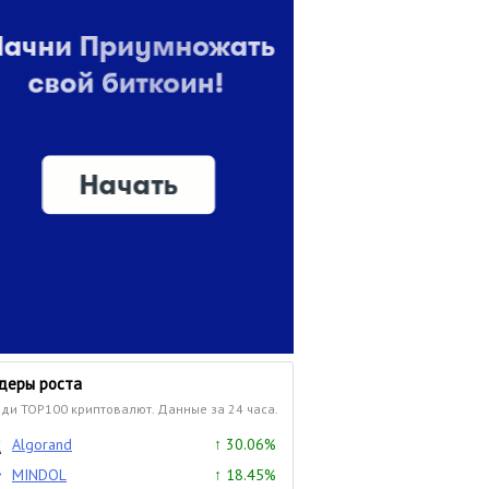
деры роста
ди TOP100 криптовалют. Данные за 24 часа.
Algorand
↑ 30.06%
MINDOL
↑ 18.45%