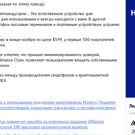
 сказал по этому поводу:
иптоиндустрии… Это естественное устройство для
для использования и всегда находится с вами. В другой
тфон кассовым терминалом и платёжным устройством, устраняя
жу в конце ноября по цене $599, а первые 500 покупателей
па.
е отметил, что принцип минимизированного доверия,
inance Chain, позволяет пользователям владеть собственными
злом.
ство между производителем смартфонов и криптовалютной
DEX.
ла о прекращении поддержки криптовалюты Monero. Решение
Ли
оответствовать «рыночным стандартам» и противодействием
Сре
o планирует перейти на платежное решение @Ripple
которой XRP выступает промежуточной валютой.