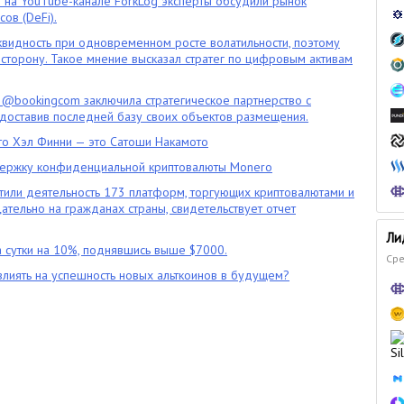
" на YouTube-канале ForkLog эксперты обсудили рынок
ов (DeFi).
квидность при одновременном росте волатильности, поэтому
сторону. Такое мнение высказал стратег по цифровым активам
 @bookingcom заключила стратегическое партнерство с
оставив последней базу своих объектов размещения.
что Хэл Финни — это Сатоши Накамото
ержку конфиденциальной криптовалюты Monero
тили деятельность 173 платформ, торгующих криптовалютами и
цательно на гражданах страны, свидетельствует отчет
Ли
 сутки на 10%, поднявшись выше $7000.
Сре
влиять на успешность новых альткоинов в будущем?