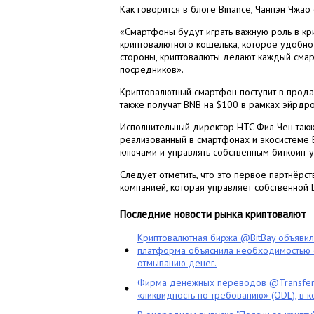
Как говорится в блоге Binance, Чанпэн Чжао
«Смартфоны будут играть важную роль в кр
криптовалютного кошелька, которое удобно 
стороны, криптовалюты делают каждый смар
посредников».
Криптовалютный смартфон поступит в прода
также получат BNB на $100 в рамках эйрдро
Исполнительный директор HTC Фил Чен такж
реализованный в смартфонах и экосистеме B
ключами и управлять собственным биткоин-у
Следует отметить, что это первое партнёр
компанией, которая управляет собственной 
Последние новости рынка криптовалют
Криптовалютная биржа @BitBay объяви
платформа объяснила необходимостью с
отмыванию денег.
Фирма денежных переводов @TransferG
«ликвидность по требованию» (ODL), в 