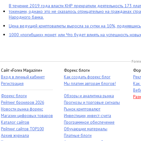
В течение 2019 года власти КНР прекратили деятельность 173 пл
токенами, однако это не сказалось отрицательно на гражданах стра
Народного банка.
Цена ведущей криптовалюты выросла за сутки на 10%, поднявшис
1000 «погибших» монет, или Что будет влиять на успешность новы
Forex
Сайт «Forex Magazine»
Форекс блоги
Фор
Вход в личный кабинет
Как создать форекс блог
Рек
Регистрация
Мы платим авторам блогов!
Как
Веб
Форекс блоги
Обзоры и аналитика рынка
Раз
Рейтинг брокеров 2026
Прогнозы и торговые сигналы
Новости рынка форекс
Рынок криптовалют
Магазин цифровых товаров
Инвестиции, инвест-счета
Каталог сайтов
Программное обеспечение
Рейтинг сайтов TOP100
Обучающие материалы
Архив журнала
Платные блоги