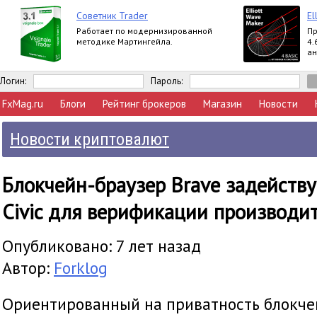
Советник Trader
El
Работает по модернизированной
Пр
методике Мартингейла.
4.
ан
вы
Ex
Логин:
Пароль:
FxMag.ru
Блоги
Рейтинг брокеров
Магазин
Новости
Новости криптовалют
Блокчейн-браузер Brave задейств
Civic для верификации производи
Опубликовано: 7 лет назад
Автор:
Forklog
Ориентированный на приватность блокче