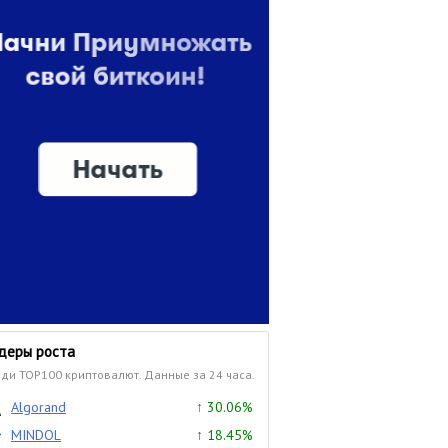
деры роста
ди TOP100 криптовалют. Данные за 24 часа.
Algorand
↑ 30.06%
MINDOL
↑ 18.45%