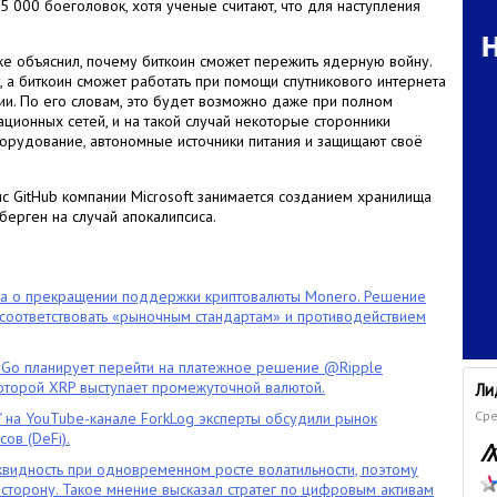
5 000 боеголовок, хотя ученые считают, что для наступления
е объяснил, почему биткоин сможет пережить ядерную войну.
ет, а биткоин сможет работать при помощи спутникового интернета
ии. По его словам, это будет возможно даже при полном
ционных сетей, и на такой случай некоторые сторонники
борудование, автономные источники питания и защищают своё
ис GitHub компании Microsoft занимается созданием хранилища
ерген на случай апокалипсиса.
ла о прекращении поддержки криптовалюты Monero. Решение
оответствовать «рыночным стандартам» и противодействием
o планирует перейти на платежное решение @Ripple
которой XRP выступает промежуточной валютой.
Ли
Сре
" на YouTube-канале ForkLog эксперты обсудили рынок
ов (DeFi).
квидность при одновременном росте волатильности, поэтому
сторону. Такое мнение высказал стратег по цифровым активам