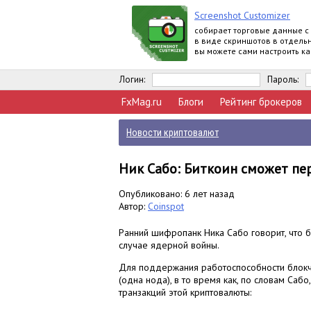
Screenshot Customizer
собирает торговые данные с
в виде скриншотов в отдельн
вы можете сами настроить ка
информация о счете будет
отображаться
Логин:
Пароль:
FxMag.ru
Блоги
Рейтинг брокеров
Новости криптовалют
Ник Сабо: Биткоин сможет пе
Опубликовано: 6 лет назад
Автор:
Coinspot
Ранний шифропанк Ника Сабо говорит, что 
случае ядерной войны.
Для поддержания работоспособности блокче
(одна нода), в то время как, по словам Саб
транзакций этой криптовалюты: