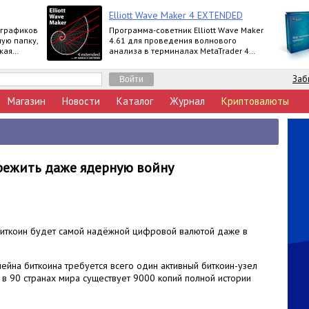
Elliott Wave Maker 4 EXTENDED
 графиков
Программа-советник Elliott Wave Maker
ую папку,
4.61 для проведения волнового
кая
анализа в терминалах MetaTrader 4
выпускается в версиях Demo, Basic,
Extended
Заб
Магазин
Новости
Каталог
Журнал
Криптовалюты
режить даже ядерную войну
биткоин будет самой надёжной цифровой валютой даже в
йна биткоина требуется всего один активный биткоин-узел
о, в 90 странах мира существует 9000 копий полной истории