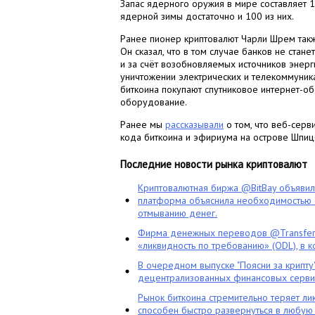
Запас ядерного оружия в мире составляет 1
ядерной зимы достаточно и 100 из них.
Ранее пионер криптовалют Чарли Шрем такж
Он сказал, что в том случае банков не стан
и за счёт возобновляемых источников энерг
уничтожении электрических и телекоммуника
биткоина покупают спутниковое интернет-о
оборудование.
Ранее мы
рассказывали
о том, что веб-серв
кода биткоина и эфириума на острове Шпицб
Последние новости рынка криптовалют
Криптовалютная биржа @BitBay объяви
платформа объяснила необходимостью с
отмыванию денег.
Фирма денежных переводов @TransferG
«ликвидность по требованию» (ODL), в 
В очередном выпуске "Поясни за крипту
децентрализованных финансовых сервис
Рынок биткоина стремительно теряет ли
способен быстро развернуться в любую 