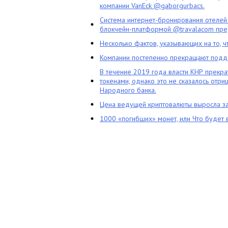
компании VanEck @gaborgurbacs.
Система интернет-бронирования отелей
блокчейн-платформой @travalacom пред
Несколько фактов, указывающих на то, 
Компании постепенно прекращают подд
В течение 2019 года власти КНР прекра
токенами, однако это не сказалось отри
Народного банка.
Цена ведущей криптовалюты выросла за
1000 «погибших» монет, или Что будет 