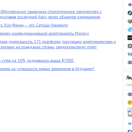
 @bookingcom заключила стратегическое партнерство с
оставив последней базу своих объектов размещения.
что Хэл Финни — это Сатоши Накамото
ержку конфиденциальной криптовалюты Monero
тили деятельность 173 платформ, торгующих криптовалютами и
цательно на гражданах страны, свидетельствует отчет
 сутки на 10%, поднявшись выше $7000.
влиять на успешность новых альткоинов в будущем?
Ли
Сре