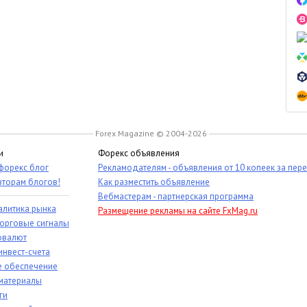
Forex Magazine © 2004-2026
и
Форекс объявления
 форекс блог
Рекламодателям - объявления от 10 копеек за пер
вторам блогов!
Как разместить объявление
Вебмастерам - партнерская программа
алитика рынка
Размещение рекламы на сайте FxMag.ru
торговые сигналы
овалют
инвест-счета
 обеспечение
материалы
ги