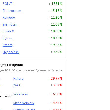
SOLVE
↑ 17.51%
Electroneum
↑ 13.15%
Komodo
↑ 11.20%
Enjin Coin
↑ 11.05%
Pundi X
↑ 10.69%
Bytom
↑ 10.35%
Steem
↑ 9.52%
HyperCash
↑ 7.89%
деры падения
ди TOP100 криптовалют. Данные за 24 часа.
Hshare
↓ 29.97%
WAX
↓ 7.02%
Silverway
↓ 6.96%
Matic Network
↓ 4.84%
Digitex Futures
↓ 4.82%