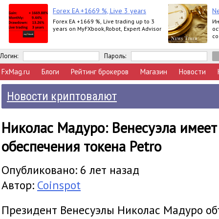
Forex EA +1669 %, Live 3 years
N
Forex EA +1669 %, Live trading up to 3
Ин
years on MyFXbook,Robot, Expert Advisor
ос
со
ве
со
Логин:
Пароль:
FxMag.ru
Блоги
Рейтинг брокеров
Магазин
Новости
Новости криптовалют
Николас Мадуро: Венесуэла имеет
обеспечения токена Petro
Опубликовано: 6 лет назад
Автор:
Coinspot
Президент Венесуэлы Николас Мадуро объ