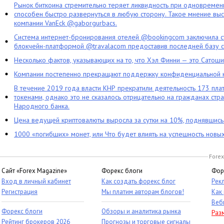
Рынок биткоина стремительно теряет ликвидность при одновременн
способен быстро развернуться в любую сторону. Такое мнение выс
компании VanEck @gaborgurbacs.
Система интернет-бронирования отелей @bookingcom заключила ст
блокчейн-платформой @travalacom предоставив последней базу с
Несколько фактов, указывающих на то, что Хэл Финни — это Сатош
Компании постепенно прекращают поддержку конфиденциальной 
В течение 2019 года власти КНР прекратили деятельность 173 пл
токенами, однако это не сказалось отрицательно на гражданах стра
Народного банка.
Цена ведущей криптовалюты выросла за сутки на 10%, поднявшис
1000 «погибших» монет, или Что будет влиять на успешность новы
Forex
Сайт «Forex Magazine»
Форекс блоги
Фор
Вход в личный кабинет
Как создать форекс блог
Рек
Регистрация
Мы платим авторам блогов!
Как
Веб
Форекс блоги
Обзоры и аналитика рынка
Раз
Рейтинг брокеров 2026
Прогнозы и торговые сигналы