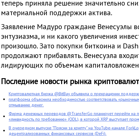
теперь приняла решение значительно сни
материальной поддержки актива.
Заявление Мадуро граждане Венесуэлы в
энтузиазма, и ни какого увеличения инвес
произошло. Зато покупки биткоина и Dash
продолжают прибавлять. Венесуэла входит
лидирующих по объемам капиталовложени
Последние новости рынка криптовалю
Криптовалютная биржа @BitBay объявила о прекращении поддерж
платформа объяснила необходимостью соответствовать «рыночным
отмыванию денег.
Фирма денежных переводов @TransferGo планирует перейти на 
«ликвидность по требованию» (ODL), в которой XRP выступает про
В очередном выпуске "Поясни за крипту" на YouTube-канале ForkL
децентрализованных финансовых сервисов (DeFi).