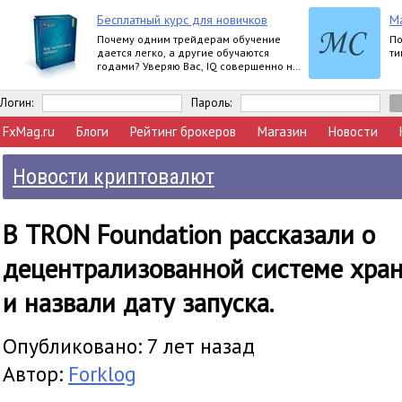
Бесплатный курс для новичков
M
Почему одним трейдерам обучение
По
дается легко, а другие обучаются
ти
годами? Уверяю Вас, IQ совершенно не
влияет на это.
Логин:
Пароль:
FxMag.ru
Блоги
Рейтинг брокеров
Магазин
Новости
Новости криптовалют
В TRON Foundation рассказали о
децентрализованной системе хра
и назвали дату запуска.
Опубликовано: 7 лет назад
Автор:
Forklog