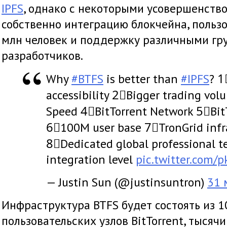
IPFS
, однако с некоторыми усовершенств
собственно интеграцию блокчейна, пользо
млн человек и поддержку различными гр
разработчиков.
Why
#BTFS
is better than
#IPFS
? 1
accessibility 2⃣Bigger trading vol
Speed 4⃣BitTorrent Network 5⃣BitT
6⃣100M user base 7⃣TronGrid infra
8⃣Dedicated global professional 
integration level
pic.twitter.com/
— Justin Sun (@justinsuntron)
31 
Инфраструктура BTFS будет состоять из 1
пользовательских узлов BitTorrent, тысяч