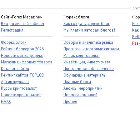
Forex
Сайт «Forex Magazine»
Форекс блоги
Фор
Вход в личный кабинет
Как создать форекс блог
Рек
Регистрация
Мы платим авторам блогов!
Как
Веб
Форекс блоги
Обзоры и аналитика рынка
Раз
Рейтинг брокеров 2026
Прогнозы и торговые сигналы
Новости рынка форекс
Рынок криптовалют
Магазин цифровых товаров
Инвестиции, инвест-счета
Каталог сайтов
Программное обеспечение
Рейтинг сайтов TOP100
Обучающие материалы
Архив журнала
Платные блоги
Курсы криптовалют
Анонсы мероприятий
Новости криптовалют
Новости компаний
F.A.Q.
Прочее