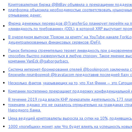
Криптовалютная биржа @BitBay объявила о прекращении поддерж
платформа объяснила необходимостью соответствовать «рыночным
отмыванию денег.
Фирма денежных переводов @TransferGo планирует перейти на 
«ликвидность по требованию» (ODL), в которой XRP выступает про
В очередном выпуске "Поясни за крипту" на YouTube-канале ForkL
децентрализованных финансовых сервисов (DeFi).
Рынок биткоина стремительно теряет ликвидность при одновременн
способен быстро развернуться в любую сторону. Такое мнение выс
компании VanEck @gaborgurbacs.
Система интернет-бронирования отелей @bookingcom заключила ст
блокчейн-платформой @travalacom предоставив последней базу с
Несколько фактов, указывающих на то, что Хэл Финни — это Сатош
Компании постепенно прекращают поддержку конфиденциальной 
В течение 2019 года власти КНР прекратили деятельность 173 пл
токенами, однако это не сказалось отрицательно на гражданах стра
Народного банка.
Цена ведущей криптовалюты выросла за сутки на 10%, поднявшис
1000 «погибших» монет, или Что будет влиять на успешность новы