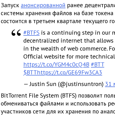
Запуск
анонсированной
ранее децентрали
системы хранения файлов на базе токена B
состоится в третьем квартале текущего го
#BTFS
is a continuing step in our 
decentralized internet that allows
in the wealth of web commerce. F
Official website for more technical
https://t.co/YGM4c0cQ4B
#BTT
$BTT
https://t.co/GE69Fw3CA3
— Justin Sun (@justinsuntron)
31 
BitTorrent File System (BTFS) позволит п
обмениваться файлами и использовать ре
участников сети для их хранения по анал