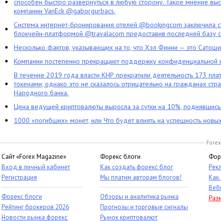
способен быстро развернуться в любую сторону. Такое мнение выс
компании VanEck @gaborgurbacs.
Система интернет-бронирования отелей @bookingcom заключила ст
блокчейн-платформой @travalacom предоставив последней базу с
Несколько фактов, указывающих на то, что Хэл Финни — это Сатош
Компании постепенно прекращают поддержку конфиденциальной 
В течение 2019 года власти КНР прекратили деятельность 173 пл
токенами, однако это не сказалось отрицательно на гражданах стра
Народного банка.
Цена ведущей криптовалюты выросла за сутки на 10%, поднявшис
1000 «погибших» монет, или Что будет влиять на успешность новы
Forex
Сайт «Forex Magazine»
Форекс блоги
Фор
Вход в личный кабинет
Как создать форекс блог
Рек
Регистрация
Мы платим авторам блогов!
Как
Веб
Форекс блоги
Обзоры и аналитика рынка
Раз
Рейтинг брокеров 2026
Прогнозы и торговые сигналы
Новости рынка форекс
Рынок криптовалют