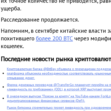
их точное количество не приводится, рав
ущерба.
Расследование продолжается.
Напомним, в сентябре китайские власти 
похитившего
более 200 ВТС
через модифи
кошелек.
Последние новости рынка криптовалю
Криптовалютная биржа @BitBay объявила о прекращении поддерж
платформа объяснила необходимостью соответствовать «рыночным
отмыванию денег.
Фирма денежных переводов @TransferGo планирует перейти на 
«ликвидность по требованию» (ODL), в которой XRP выступает про
В очередном выпуске "Поясни за крипту" на YouTube-канале ForkL
децентрализованных финансовых сервисов (DeFi).
Рынок биткоина стремительно теряет ликвидность при одновременн