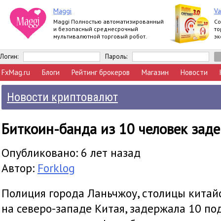
Maggi
Va
Maggi Полностью автоматизированный
Со
и безопасный среднесрочный
то
мультивалютной торговый робот.
эк
No
Логин:
Пароль:
FxMag.ru
Блоги
Рейтинг брокеров
Магазин
Новости
Новости криптовалют
Биткоин-банда из 10 человек заде
Опубликовано: 6 лет назад
Автор:
Forklog
Полиция города Ланьчжоу, столицы китай
на северо-западе Китая, задержала 10 п