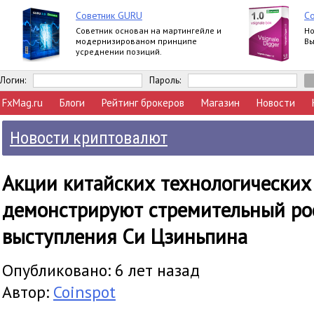
Советник GURU
Со
Советник основан на мартингейле и
Но
модернизированом принципе
Вы
усреднении позиций.
Логин:
Пароль:
FxMag.ru
Блоги
Рейтинг брокеров
Магазин
Новости
Новости криптовалют
Акции китайских технологических
демонстрируют стремительный ро
выступления Си Цзиньпина
Опубликовано: 6 лет назад
Автор:
Coinspot