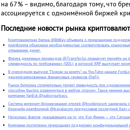
на 67% – видимо, благодаря тому, что бр
ассоциируется с одноимённой биржей кр
Последние новости рынка криптовалю
Криптовалютная биржа @BitBay объявила о прекращении поддерж
платформа объяснила необходимостью соответствовать «рыночным
отмыванию денег.
Фирма денежных переводов @TransferGo планирует перейти на 
«ликвидность по требованию» (ODL), в которой XRP выступает про
В очередном выпуске "Поясни за крипту" на YouTube-канале ForkL
децентрализованных финансовых сервисов (DeFi).
Рынок биткоина стремительно теряет ликвидность при одновременн
способен быстро развернуться в любую сторону. Такое мнение выс
компании VanEck @gaborgurbacs.
Система интернет-бронирования отелей @bookingcom заключила ст
блокчейн-платформой @travalacom предоставив последней базу с
Несколько фактов, указывающих на то, что Хэл Финни — это Сатош
Компании постепенно прекращают поддержку конфиденциальной 