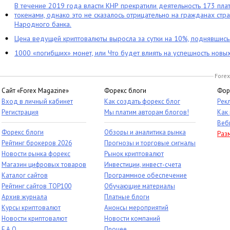
В течение 2019 года власти КНР прекратили деятельность 173 пл
токенами, однако это не сказалось отрицательно на гражданах стра
Народного банка.
Цена ведущей криптовалюты выросла за сутки на 10%, поднявшис
1000 «погибших» монет, или Что будет влиять на успешность новы
Forex
Сайт «Forex Magazine»
Форекс блоги
Фор
Вход в личный кабинет
Как создать форекс блог
Рек
Регистрация
Мы платим авторам блогов!
Как
Веб
Форекс блоги
Обзоры и аналитика рынка
Раз
Рейтинг брокеров 2026
Прогнозы и торговые сигналы
Новости рынка форекс
Рынок криптовалют
Магазин цифровых товаров
Инвестиции, инвест-счета
Каталог сайтов
Программное обеспечение
Рейтинг сайтов TOP100
Обучающие материалы
Архив журнала
Платные блоги
Курсы криптовалют
Анонсы мероприятий
Новости криптовалют
Новости компаний
F.A.Q.
Прочее