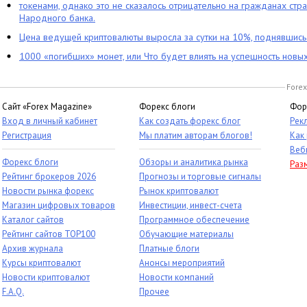
токенами, однако это не сказалось отрицательно на гражданах стра
Народного банка.
Цена ведущей криптовалюты выросла за сутки на 10%, поднявшис
1000 «погибших» монет, или Что будет влиять на успешность новы
Forex
Сайт «Forex Magazine»
Форекс блоги
Фор
Вход в личный кабинет
Как создать форекс блог
Рек
Регистрация
Мы платим авторам блогов!
Как
Веб
Форекс блоги
Обзоры и аналитика рынка
Раз
Рейтинг брокеров 2026
Прогнозы и торговые сигналы
Новости рынка форекс
Рынок криптовалют
Магазин цифровых товаров
Инвестиции, инвест-счета
Каталог сайтов
Программное обеспечение
Рейтинг сайтов TOP100
Обучающие материалы
Архив журнала
Платные блоги
Курсы криптовалют
Анонсы мероприятий
Новости криптовалют
Новости компаний
F.A.Q.
Прочее