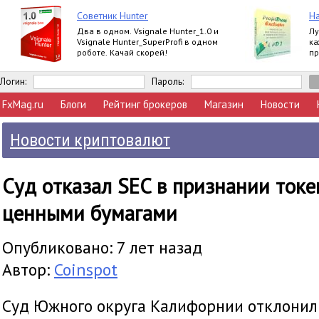
Советник Hunter
На
Два в одном. Vsignale Hunter_1.0 и
Лу
Vsignale Hunter_SuperProfi в одном
ка
роботе. Качай скорей!
пр
ва
п
Логин:
Пароль:
FxMag.ru
Блоги
Рейтинг брокеров
Магазин
Новости
Новости криптовалют
Суд отказал SEC в признании токе
ценными бумагами
Опубликовано: 7 лет назад
Автор:
Coinspot
Суд Южного округа Калифорнии отклонил