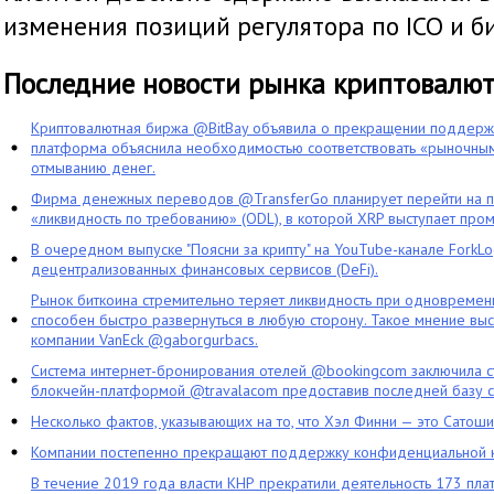
изменения позиций регулятора по ICO и б
Последние новости рынка криптовалю
Криптовалютная биржа @BitBay объявила о прекращении поддерж
платформа объяснила необходимостью соответствовать «рыночным
отмыванию денег.
Фирма денежных переводов @TransferGo планирует перейти на 
«ликвидность по требованию» (ODL), в которой XRP выступает про
В очередном выпуске "Поясни за крипту" на YouTube-канале ForkL
децентрализованных финансовых сервисов (DeFi).
Рынок биткоина стремительно теряет ликвидность при одновременн
способен быстро развернуться в любую сторону. Такое мнение выс
компании VanEck @gaborgurbacs.
Система интернет-бронирования отелей @bookingcom заключила ст
блокчейн-платформой @travalacom предоставив последней базу с
Несколько фактов, указывающих на то, что Хэл Финни — это Сатош
Компании постепенно прекращают поддержку конфиденциальной 
В течение 2019 года власти КНР прекратили деятельность 173 пл