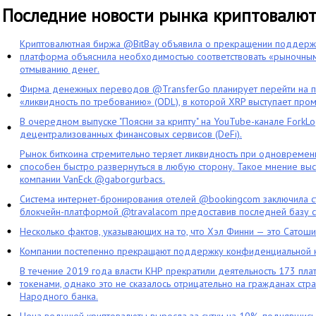
Последние новости рынка криптовалю
Криптовалютная биржа @BitBay объявила о прекращении поддерж
платформа объяснила необходимостью соответствовать «рыночным
отмыванию денег.
Фирма денежных переводов @TransferGo планирует перейти на 
«ликвидность по требованию» (ODL), в которой XRP выступает про
В очередном выпуске "Поясни за крипту" на YouTube-канале ForkL
децентрализованных финансовых сервисов (DeFi).
Рынок биткоина стремительно теряет ликвидность при одновременн
способен быстро развернуться в любую сторону. Такое мнение выс
компании VanEck @gaborgurbacs.
Система интернет-бронирования отелей @bookingcom заключила ст
блокчейн-платформой @travalacom предоставив последней базу с
Несколько фактов, указывающих на то, что Хэл Финни — это Сатош
Компании постепенно прекращают поддержку конфиденциальной 
В течение 2019 года власти КНР прекратили деятельность 173 пл
токенами, однако это не сказалось отрицательно на гражданах стра
Народного банка.