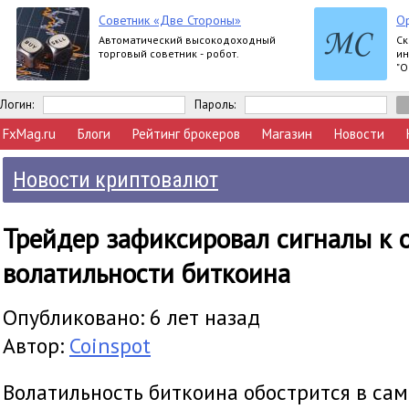
Советник «Две Стороны»
Op
Автоматический высокодоходный
Ск
торговый советник - робот.
ин
"О
за
ша
Логин:
Пароль:
FxMag.ru
Блоги
Рейтинг брокеров
Магазин
Новости
Новости криптовалют
Трейдер зафиксировал сигналы к 
волатильности биткоина
Опубликовано: 6 лет назад
Автор:
Coinspot
Волатильность биткоина обострится в са