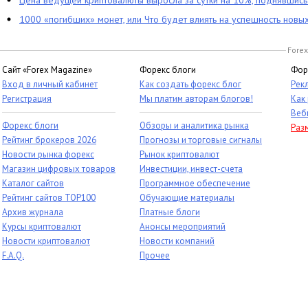
Цена ведущей криптовалюты выросла за сутки на 10%, поднявшис
1000 «погибших» монет, или Что будет влиять на успешность новы
Forex
Сайт «Forex Magazine»
Форекс блоги
Фор
Вход в личный кабинет
Как создать форекс блог
Рек
Регистрация
Мы платим авторам блогов!
Как
Веб
Форекс блоги
Обзоры и аналитика рынка
Раз
Рейтинг брокеров 2026
Прогнозы и торговые сигналы
Новости рынка форекс
Рынок криптовалют
Магазин цифровых товаров
Инвестиции, инвест-счета
Каталог сайтов
Программное обеспечение
Рейтинг сайтов TOP100
Обучающие материалы
Архив журнала
Платные блоги
Курсы криптовалют
Анонсы мероприятий
Новости криптовалют
Новости компаний
F.A.Q.
Прочее