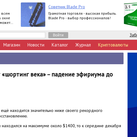
Советник Blade Pro
о всем
Грамотная торговля - высокая прибыль.
в окне
Blade Pro - выбор профессионалов!
 может
дин
Заб
Магазин
Новости
Каталог
Журнал
Криптовалюты
«шортинг века» – падение эфириума до
 ещё находится значительно ниже своего рекордного
осстановлению.
 находился на максимуме около $1400, то к середине декабря