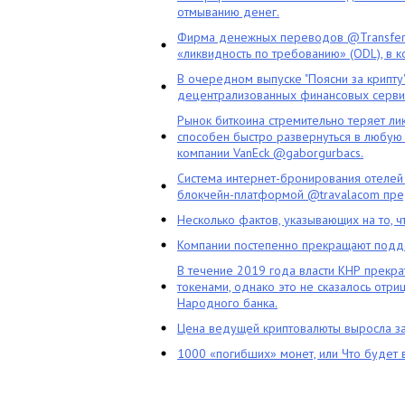
отмыванию денег.
Фирма денежных переводов @TransferG
«ликвидность по требованию» (ODL), в 
В очередном выпуске "Поясни за крипту
децентрализованных финансовых сервис
Рынок биткоина стремительно теряет ли
способен быстро развернуться в любую 
компании VanEck @gaborgurbacs.
Система интернет-бронирования отелей
блокчейн-платформой @travalacom пред
Несколько фактов, указывающих на то, 
Компании постепенно прекращают подд
В течение 2019 года власти КНР прекра
токенами, однако это не сказалось отри
Народного банка.
Цена ведущей криптовалюты выросла за
1000 «погибших» монет, или Что будет 