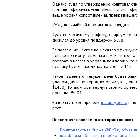
Однако, судя по утверждению криптовалют
падение эфириума. Если текущая свеча эфи
выше уровня сопротивления, превратившего
«Жду величайший шортинг века, глядя на з
Судя по месячному графику, эфириум не смо
снизился до уровня поддержки $198.
За последние несколько месяцев эфириум п
однако не смог удержаться там. Если треть
превратившегося в уровень поддержки, то
графику будет находиться на уровне $15!
Такое падение от текущей цены будет равн
ударом для инвесторов, которым уже довел
$1400). Тогда, чтобы вернуть свой историч
роста на 9500%.
Ранее мы также привели
три аргумента
в по
рост.
Последние новости рынка криптовалют
Криптовалютная биржа @BitBay объяви
платформа объяснила необходимостью с