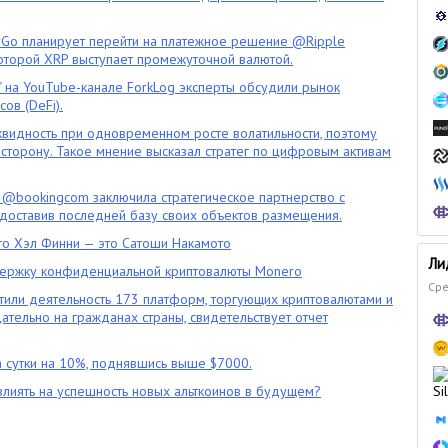
o планирует перейти на платежное решение @Ripple
которой XRP выступает промежуточной валютой.
" на YouTube-канале ForkLog эксперты обсудили рынок
ов (DeFi).
квидность при одновременном росте волатильности, поэтому
сторону. Такое мнение высказал стратег по цифровым активам
 @bookingcom заключила стратегическое партнерство с
оставив последней базу своих объектов размещения.
что Хэл Финни — это Сатоши Накамото
Ли
ержку конфиденциальной криптовалюты Monero
Сре
тили деятельность 173 платформ, торгующих криптовалютами и
цательно на гражданах страны, свидетельствует отчет
 сутки на 10%, поднявшись выше $7000.
влиять на успешность новых альткоинов в будущем?