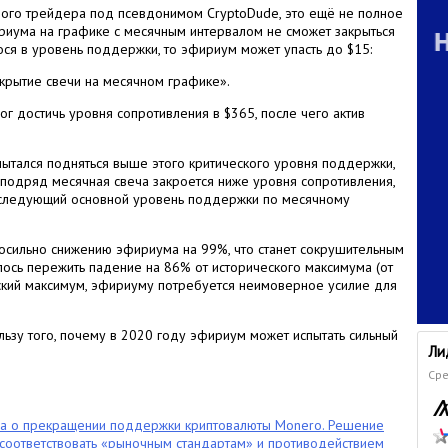
ного трейдера под псевдонимом CryptoDude, это ещё не полное
риума на графике с месячным интервалом не сможет закрыться
ся в уровень поддержки, то эфириум может упасть до $15:
акрытие свечи на месячном графике».
г достичь уровня сопротивления в $365, после чего актив
ытался подняться выше этого критического уровня поддержки,
я подряд месячная свеча закроется ниже уровня сопротивления,
 следующий основной уровень поддержки по месячному
осильно снижению эфириума на 99%, что станет сокрушительным
ось пережить падение на 86% от исторического максимума (от
еский максимум, эфириуму потребуется неимоверное усилие для
льзу того, почему в 2020 году эфириум может испытать сильный
Ли
Сре
ла о прекращении поддержки криптовалюты Monero. Решение
оответствовать «рыночным стандартам» и противодействием