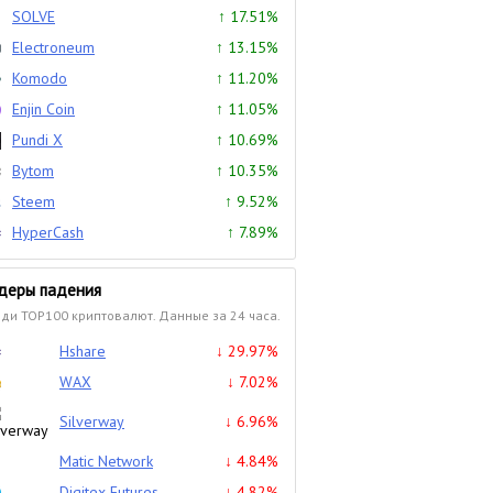
SOLVE
↑ 17.51%
Electroneum
↑ 13.15%
Komodo
↑ 11.20%
Enjin Coin
↑ 11.05%
Pundi X
↑ 10.69%
Bytom
↑ 10.35%
Steem
↑ 9.52%
HyperCash
↑ 7.89%
деры падения
ди TOP100 криптовалют. Данные за 24 часа.
Hshare
↓ 29.97%
WAX
↓ 7.02%
Silverway
↓ 6.96%
Matic Network
↓ 4.84%
Digitex Futures
↓ 4.82%