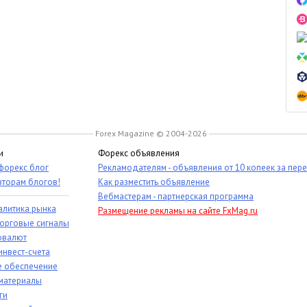
Forex Magazine © 2004-2026
и
Форекс объявления
 форекс блог
Рекламодателям - объявления от 10 копеек за пер
вторам блогов!
Как разместить объявление
Вебмастерам - партнерская программа
алитика рынка
Размещение рекламы на сайте FxMag.ru
торговые сигналы
овалют
инвест-счета
 обеспечение
материалы
ги