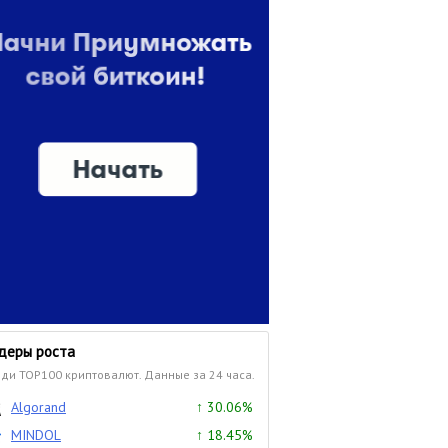
деры роста
ди TOP100 криптовалют. Данные за 24 часа.
Algorand
↑ 30.06%
MINDOL
↑ 18.45%