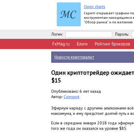
Open charts
Скрипт открывает графики п
инструментам находящимся 
"Обзор рынка" и по желанию
задать для всех графиков о
шаблон.
Логин:
Пароль:
FxMag.ru
Блоги
Рейтинг брокеров
Новости криптовалют
Один криптотрейдер ожидает 
$15
Опубликовано: 6 лет назад
Автор:
Coinspot
Эфириум наряду с другими альткоинами всё
максимума, и ему предстоит долгий путь к в
Если в середине января 2018 года эфириум
того же года он оказался на уровне $85.