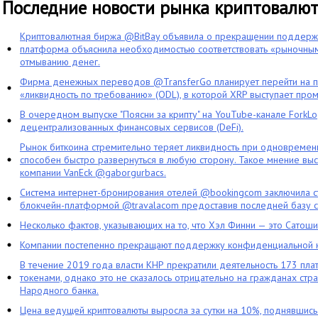
Последние новости рынка криптовалю
Криптовалютная биржа @BitBay объявила о прекращении поддерж
платформа объяснила необходимостью соответствовать «рыночным
отмыванию денег.
Фирма денежных переводов @TransferGo планирует перейти на 
«ликвидность по требованию» (ODL), в которой XRP выступает про
В очередном выпуске "Поясни за крипту" на YouTube-канале ForkL
децентрализованных финансовых сервисов (DeFi).
Рынок биткоина стремительно теряет ликвидность при одновременн
способен быстро развернуться в любую сторону. Такое мнение выс
компании VanEck @gaborgurbacs.
Система интернет-бронирования отелей @bookingcom заключила ст
блокчейн-платформой @travalacom предоставив последней базу с
Несколько фактов, указывающих на то, что Хэл Финни — это Сатош
Компании постепенно прекращают поддержку конфиденциальной 
В течение 2019 года власти КНР прекратили деятельность 173 пл
токенами, однако это не сказалось отрицательно на гражданах стра
Народного банка.
Цена ведущей криптовалюты выросла за сутки на 10%, поднявшис