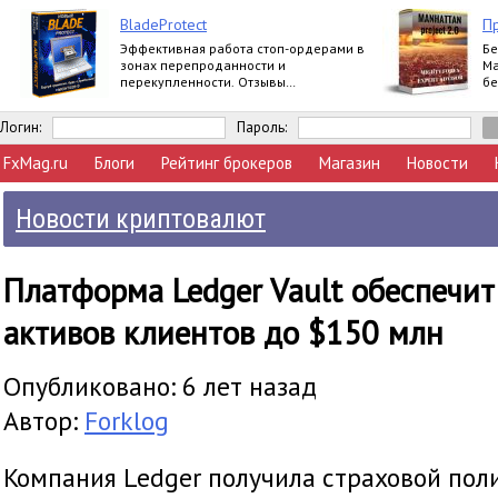
BladeProtect
П
Эффективная работа стоп-ордерами в
Бе
зонах перепроданности и
Ма
перекупленности. Отзывы
бе
пользователей:
https://www.mql5.com/ru/market/product/8739#
Логин:
Пароль:
FxMag.ru
Блоги
Рейтинг брокеров
Магазин
Новости
Новости криптовалют
Платформа Ledger Vault обеспечит
активов клиентов до $150 млн
Опубликовано: 6 лет назад
Автор:
Forklog
Компания Ledger получила страховой пол