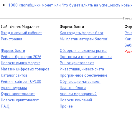
1000 «погибших» монет, или Что будет влиять на успешность новы
Forex
Сайт «Forex Magazine»
Форекс блоги
Фор
Вход в личный кабинет
Как создать форекс блог
Рек
Регистрация
Мы платим авторам блогов!
Как
Веб
Форекс блоги
Обзоры и аналитика рынка
Раз
Рейтинг брокеров 2026
Прогнозы и торговые сигналы
Новости рынка форекс
Рынок криптовалют
Магазин цифровых товаров
Инвестиции, инвест-счета
Каталог сайтов
Программное обеспечение
Рейтинг сайтов TOP100
Обучающие материалы
Архив журнала
Платные блоги
Курсы криптовалют
Анонсы мероприятий
Новости криптовалют
Новости компаний
F.A.Q.
Прочее