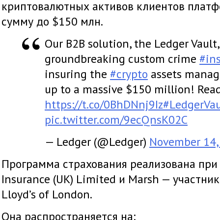
криптовалютных активов клиентов платфо
сумму до $150 млн.
Our B2B solution, the Ledger Vault
groundbreaking custom crime
#in
insuring the
#crypto
assets manage
up to a massive $150 million! Rea
https://t.co/0BhDNnj9Iz
#LedgerVau
pic.twitter.com/9ecQnsK02C
— Ledger (@Ledger)
November 14,
Программа страхования реализована при
Insurance (UK) Limited и Marsh — участни
Lloyd’s of London.
Она распространяется на: