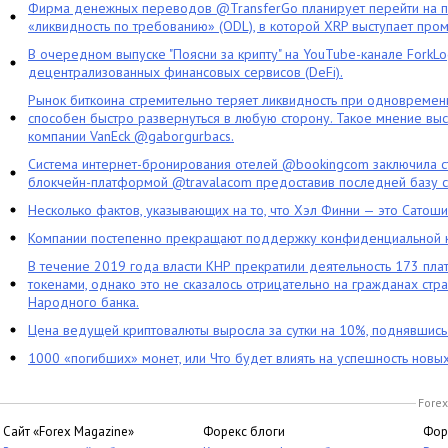
Фирма денежных переводов @TransferGo планирует перейти на 
«ликвидность по требованию» (ODL), в которой XRP выступает про
В очередном выпуске "Поясни за крипту" на YouTube-канале ForkL
децентрализованных финансовых сервисов (DeFi).
Рынок биткоина стремительно теряет ликвидность при одновременн
способен быстро развернуться в любую сторону. Такое мнение выс
компании VanEck @gaborgurbacs.
Система интернет-бронирования отелей @bookingcom заключила ст
блокчейн-платформой @travalacom предоставив последней базу с
Несколько фактов, указывающих на то, что Хэл Финни — это Сатош
Компании постепенно прекращают поддержку конфиденциальной 
В течение 2019 года власти КНР прекратили деятельность 173 пл
токенами, однако это не сказалось отрицательно на гражданах стра
Народного банка.
Цена ведущей криптовалюты выросла за сутки на 10%, поднявшис
1000 «погибших» монет, или Что будет влиять на успешность новы
Forex
Сайт «Forex Magazine»
Форекс блоги
Фор