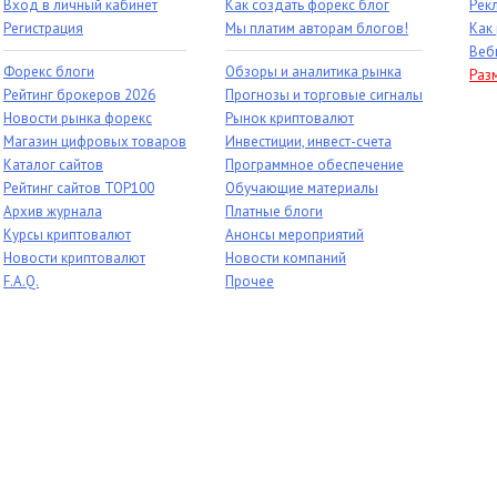
Вход в личный кабинет
Как создать форекс блог
Рек
Регистрация
Мы платим авторам блогов!
Как
Веб
Форекс блоги
Обзоры и аналитика рынка
Раз
Рейтинг брокеров 2026
Прогнозы и торговые сигналы
Новости рынка форекс
Рынок криптовалют
Магазин цифровых товаров
Инвестиции, инвест-счета
Каталог сайтов
Программное обеспечение
Рейтинг сайтов TOP100
Обучающие материалы
Архив журнала
Платные блоги
Курсы криптовалют
Анонсы мероприятий
Новости криптовалют
Новости компаний
F.A.Q.
Прочее