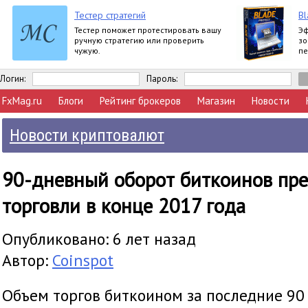
Тестер стратегий
Bl
Тестер поможет протестировать вашу
Эф
ручную стратегию или проверить
зо
чужую.
пе
по
ht
Логин:
Пароль:
FxMag.ru
Блоги
Рейтинг брокеров
Магазин
Новости
Новости криптовалют
90-дневный оборот биткоинов пр
торговли в конце 2017 года
Опубликовано: 6 лет назад
Автор:
Coinspot
Объем торгов биткоином за последние 90