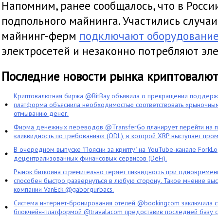
Напомним, ранее сообщалось, что в Росс
подпольного майнинга. Участились случаи
майнинг-ферм
подключают оборудовани
электросетей и незаконно потребляют эле
Последние новости рынка криптовалю
Криптовалютная биржа @BitBay объявила о прекращении поддерж
платформа объяснила необходимостью соответствовать «рыночным
отмыванию денег.
Фирма денежных переводов @TransferGo планирует перейти на 
«ликвидность по требованию» (ODL), в которой XRP выступает про
В очередном выпуске "Поясни за крипту" на YouTube-канале ForkL
децентрализованных финансовых сервисов (DeFi).
Рынок биткоина стремительно теряет ликвидность при одновременн
способен быстро развернуться в любую сторону. Такое мнение выс
компании VanEck @gaborgurbacs.
Система интернет-бронирования отелей @bookingcom заключила ст
блокчейн-платформой @travalacom предоставив последней базу с