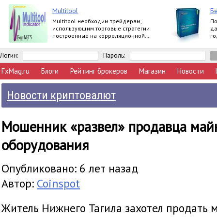
Multitool
Бе
Multitool необходим трейдерам,
По
использующим торговые стратегии
да
построенные на корреляционной
го
зависимости валютных пар.
вл
Логин:
Пароль:
FxMag.ru
Блоги
Рейтинг брокеров
Магазин
Новости
Новости криптовалют
Мошенник «развел» продавца май
оборудования
Опубликовано: 6 лет назад
Автор:
Coinspot
Житель Нижнего Тагила захотел продать 