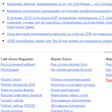
Несколько фактов, указывающих на то, что Хэл Финни — это Сатош
Компании постепенно прекращают поддержку конфиденциальной 
В течение 2019 года власти КНР прекратили деятельность 173 пл
токенами, однако это не сказалось отрицательно на гражданах стра
Народного банка.
Цена ведущей криптовалюты выросла за сутки на 10%, поднявшис
1000 «погибших» монет, или Что будет влиять на успешность новы
Forex
Сайт «Forex Magazine»
Форекс блоги
Фор
Вход в личный кабинет
Как создать форекс блог
Рек
Регистрация
Мы платим авторам блогов!
Как
Веб
Форекс блоги
Обзоры и аналитика рынка
Раз
Рейтинг брокеров 2026
Прогнозы и торговые сигналы
Новости рынка форекс
Рынок криптовалют
Магазин цифровых товаров
Инвестиции, инвест-счета
Каталог сайтов
Программное обеспечение
Рейтинг сайтов TOP100
Обучающие материалы
Архив журнала
Платные блоги