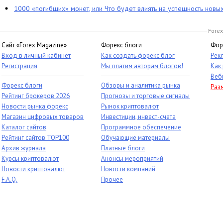
1000 «погибших» монет, или Что будет влиять на успешность новы
Forex
Сайт «Forex Magazine»
Форекс блоги
Фор
Вход в личный кабинет
Как создать форекс блог
Рек
Регистрация
Мы платим авторам блогов!
Как
Веб
Форекс блоги
Обзоры и аналитика рынка
Раз
Рейтинг брокеров 2026
Прогнозы и торговые сигналы
Новости рынка форекс
Рынок криптовалют
Магазин цифровых товаров
Инвестиции, инвест-счета
Каталог сайтов
Программное обеспечение
Рейтинг сайтов TOP100
Обучающие материалы
Архив журнала
Платные блоги
Курсы криптовалют
Анонсы мероприятий
Новости криптовалют
Новости компаний
F.A.Q.
Прочее