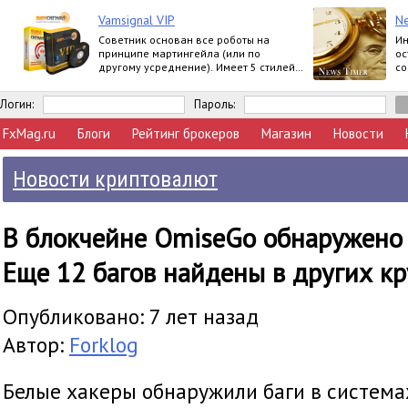
Vamsignal VIP
N
Советник основан все роботы на
Ин
принципе мартингейла (или по
ос
другому усреднение). Имеет 5 стилей
со
торговли. До 170% в месяц.
ве
со
Логин:
Пароль:
FxMag.ru
Блоги
Рейтинг брокеров
Магазин
Новости
Новости криптовалют
В блокчейне OmiseGo обнаружено 
Еще 12 багов найдены в других к
Опубликовано: 7 лет назад
Автор:
Forklog
Белые хакеры обнаружили баги в система