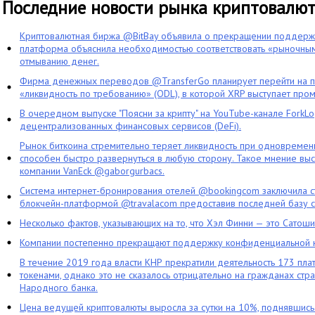
Последние новости рынка криптовалю
Криптовалютная биржа @BitBay объявила о прекращении поддерж
платформа объяснила необходимостью соответствовать «рыночным
отмыванию денег.
Фирма денежных переводов @TransferGo планирует перейти на 
«ликвидность по требованию» (ODL), в которой XRP выступает про
В очередном выпуске "Поясни за крипту" на YouTube-канале ForkL
децентрализованных финансовых сервисов (DeFi).
Рынок биткоина стремительно теряет ликвидность при одновременн
способен быстро развернуться в любую сторону. Такое мнение выс
компании VanEck @gaborgurbacs.
Система интернет-бронирования отелей @bookingcom заключила ст
блокчейн-платформой @travalacom предоставив последней базу с
Несколько фактов, указывающих на то, что Хэл Финни — это Сатош
Компании постепенно прекращают поддержку конфиденциальной 
В течение 2019 года власти КНР прекратили деятельность 173 пл
токенами, однако это не сказалось отрицательно на гражданах стра
Народного банка.
Цена ведущей криптовалюты выросла за сутки на 10%, поднявшис