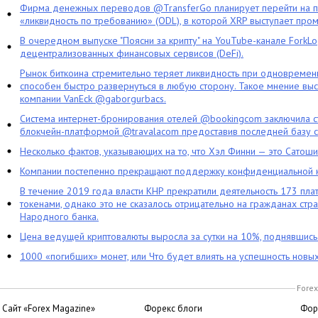
Фирма денежных переводов @TransferGo планирует перейти на 
«ликвидность по требованию» (ODL), в которой XRP выступает про
В очередном выпуске "Поясни за крипту" на YouTube-канале ForkL
децентрализованных финансовых сервисов (DeFi).
Рынок биткоина стремительно теряет ликвидность при одновременн
способен быстро развернуться в любую сторону. Такое мнение выс
компании VanEck @gaborgurbacs.
Система интернет-бронирования отелей @bookingcom заключила ст
блокчейн-платформой @travalacom предоставив последней базу с
Несколько фактов, указывающих на то, что Хэл Финни — это Сатош
Компании постепенно прекращают поддержку конфиденциальной 
В течение 2019 года власти КНР прекратили деятельность 173 пл
токенами, однако это не сказалось отрицательно на гражданах стра
Народного банка.
Цена ведущей криптовалюты выросла за сутки на 10%, поднявшис
1000 «погибших» монет, или Что будет влиять на успешность новы
Forex
Сайт «Forex Magazine»
Форекс блоги
Фор