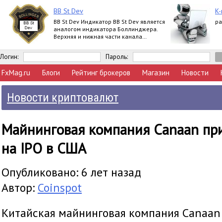
BB St Dev
K-
BB St Dev Индикатор BB St Dev является
ра
аналогом индикатора Боллинджера.
Верхняя и нижная части канала
Боллинджера рассчитываются при
помощи iStd
Логин:
Пароль:
FxMag.ru
Блоги
Рейтинг брокеров
Магазин
Новости
Новости криптовалют
Майнинговая компания Canaan пр
на IPO в США
Опубликовано: 6 лет назад
Автор:
Coinspot
Китайская майнинговая компания Canaan 