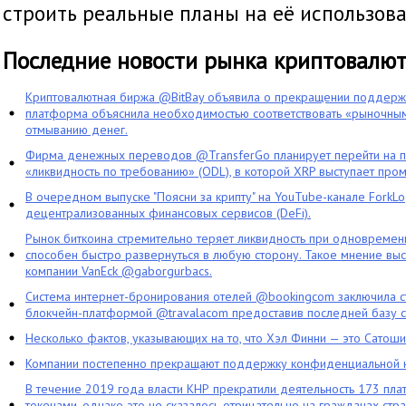
строить реальные планы на её использова
Последние новости рынка криптовалю
Криптовалютная биржа @BitBay объявила о прекращении поддерж
платформа объяснила необходимостью соответствовать «рыночным
отмыванию денег.
Фирма денежных переводов @TransferGo планирует перейти на 
«ликвидность по требованию» (ODL), в которой XRP выступает про
В очередном выпуске "Поясни за крипту" на YouTube-канале ForkL
децентрализованных финансовых сервисов (DeFi).
Рынок биткоина стремительно теряет ликвидность при одновременн
способен быстро развернуться в любую сторону. Такое мнение выс
компании VanEck @gaborgurbacs.
Система интернет-бронирования отелей @bookingcom заключила ст
блокчейн-платформой @travalacom предоставив последней базу с
Несколько фактов, указывающих на то, что Хэл Финни — это Сатош
Компании постепенно прекращают поддержку конфиденциальной 
В течение 2019 года власти КНР прекратили деятельность 173 пл
токенами, однако это не сказалось отрицательно на гражданах стра