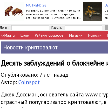
MA TREND SG
U
MA TREND SG Белыми и синими точками
UZ
отмечены места разворота тренда:
ав
Если точка белая - Buy trend. Если точка
ср
синяя - Sell trend. Moving ave
Логин:
Пароль:
FxMag.ru
Блоги
Рейтинг брокеров
Магазин
Новости
Новости криптовалют
Десять заблуждений о блокчейне 
Опубликовано: 7 лет назад
Автор:
Coinspot
Джек Доссман, основатель сайта www.cryp
страстный популяризатор криптовалют, в