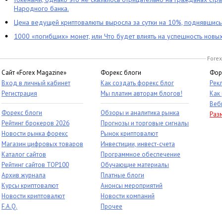
Народного банка.
Цена ведущей криптовалюты выросла за сутки на 10%, поднявшис
1000 «погибших» монет, или Что будет влиять на успешность новы
Forex
Сайт «Forex Magazine»
Форекс блоги
Фор
Вход в личный кабинет
Как создать форекс блог
Рек
Регистрация
Мы платим авторам блогов!
Как
Веб
Форекс блоги
Обзоры и аналитика рынка
Раз
Рейтинг брокеров 2026
Прогнозы и торговые сигналы
Новости рынка форекс
Рынок криптовалют
Магазин цифровых товаров
Инвестиции, инвест-счета
Каталог сайтов
Программное обеспечение
Рейтинг сайтов TOP100
Обучающие материалы
Архив журнала
Платные блоги
Курсы криптовалют
Анонсы мероприятий
Новости криптовалют
Новости компаний
F.A.Q.
Прочее