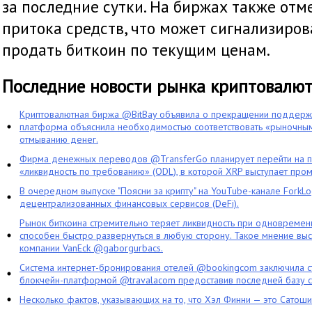
за последние сутки. На биржах также от
притока средств, что может сигнализиров
продать биткоин по текущим ценам.
Последние новости рынка криптовалю
Криптовалютная биржа @BitBay объявила о прекращении поддерж
платформа объяснила необходимостью соответствовать «рыночным
отмыванию денег.
Фирма денежных переводов @TransferGo планирует перейти на 
«ликвидность по требованию» (ODL), в которой XRP выступает про
В очередном выпуске "Поясни за крипту" на YouTube-канале ForkL
децентрализованных финансовых сервисов (DeFi).
Рынок биткоина стремительно теряет ликвидность при одновременн
способен быстро развернуться в любую сторону. Такое мнение выс
компании VanEck @gaborgurbacs.
Система интернет-бронирования отелей @bookingcom заключила ст
блокчейн-платформой @travalacom предоставив последней базу с
Несколько фактов, указывающих на то, что Хэл Финни — это Сатош