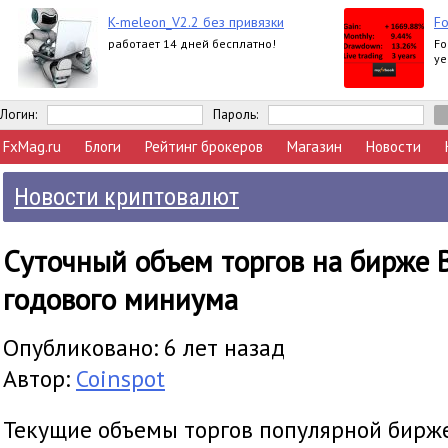
K-meleon_V2.2 без привязки
Fo
работает 14 дней бесплатно!
Fo
ye
Логин:
Пароль:
FxMag.ru
Блоги
Рейтинг брокеров
Магазин
Новости
Новости криптовалют
Суточный объем торгов на бирже 
годового миниума
Опубликовано: 6 лет назад
Автор:
Coinspot
Текущие объемы торгов популярной бирж