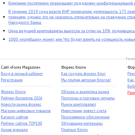
Компании постепенно прекращают поддержку конфиденциальной 
В течение 2019 года власти КНР прекратили деятельность 173 пл
токенами, однако это не сказалось отрицательно на гражданах стра
Народного банка.
Цена ведущей криптовалюты выросла за сутки на 10%, поднявшис
1000 «погибших» монет, или Что будет влиять на успешность новы
Forex
Сайт «Forex Magazine»
Форекс блоги
Фор
Вход в личный кабинет
Как создать форекс блог
Рек
Регистрация
Мы платим авторам блогов!
Как
Веб
Форекс блоги
Обзоры и аналитика рынка
Раз
Рейтинг брокеров 2026
Прогнозы и торговые сигналы
Новости рынка форекс
Рынок криптовалют
Магазин цифровых товаров
Инвестиции, инвест-счета
Каталог сайтов
Программное обеспечение
Рейтинг сайтов TOP100
Обучающие материалы
Архив журнала
Платные блоги