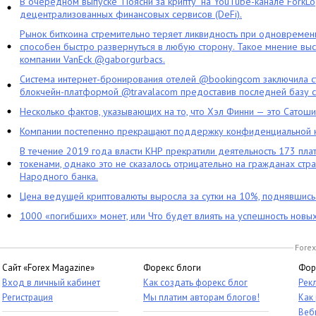
В очередном выпуске "Поясни за крипту" на YouTube-канале ForkL
децентрализованных финансовых сервисов (DeFi).
Рынок биткоина стремительно теряет ликвидность при одновременн
способен быстро развернуться в любую сторону. Такое мнение выс
компании VanEck @gaborgurbacs.
Система интернет-бронирования отелей @bookingcom заключила ст
блокчейн-платформой @travalacom предоставив последней базу с
Несколько фактов, указывающих на то, что Хэл Финни — это Сатош
Компании постепенно прекращают поддержку конфиденциальной 
В течение 2019 года власти КНР прекратили деятельность 173 пл
токенами, однако это не сказалось отрицательно на гражданах стра
Народного банка.
Цена ведущей криптовалюты выросла за сутки на 10%, поднявшис
1000 «погибших» монет, или Что будет влиять на успешность новы
Forex
Сайт «Forex Magazine»
Форекс блоги
Фор
Вход в личный кабинет
Как создать форекс блог
Рек
Регистрация
Мы платим авторам блогов!
Как
Веб