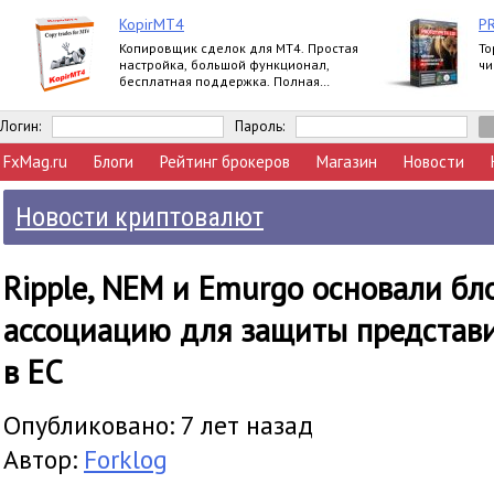
KopirMT4
P
Копировщик сделок для МТ4. Простая
То
настройка, большой функционал,
чи
бесплатная поддержка. Полная
версия.
Логин:
Пароль:
FxMag.ru
Блоги
Рейтинг брокеров
Магазин
Новости
Новости криптовалют
Ripple, NEM и Emurgo основали бл
ассоциацию для защиты представ
в ЕС
Опубликовано: 7 лет назад
Автор:
Forklog