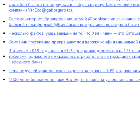
способен быстро развернуться в любую сторону. Такое мнение выс
компании VanEck @gaborgurbacs.
Система интернет-бронирования отелей @bookingcom заключила ст
блокчейн-платформой @travalacom предоставив последней базу с
Несколько фактов, указывающих на то, что Хэл Финни — это Сатош
Компании постепенно прекращают поддержку конфиденциальной 
В течение 2019 года власти КНР прекратили деятельность 173 пл
токенами, однако это не сказалось отрицательно на гражданах стра
Народного банка.
Цена ведущей криптовалюты выросла за сутки на 10%, поднявшис
1000 «погибших» монет, или Что будет влиять на успешность новы