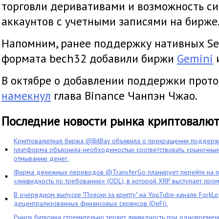
торговли деривативами и возможность си
аккаунтов с учетными записями на бирже
Напомним, ранее поддержку нативных Se
формата bech32 добавили биржи
Gemini
В октябре о добавлении поддержки прото
намекнул
глава Binance Чанпэн Чжао.
Последние новости рынка криптовалю
Криптовалютная биржа @BitBay объявила о прекращении поддерж
платформа объяснила необходимостью соответствовать «рыночным
отмыванию денег.
Фирма денежных переводов @TransferGo планирует перейти на 
«ликвидность по требованию» (ODL), в которой XRP выступает про
В очередном выпуске "Поясни за крипту" на YouTube-канале ForkL
децентрализованных финансовых сервисов (DeFi).
Рынок биткоина стремительно теряет ликвидность при одновременн