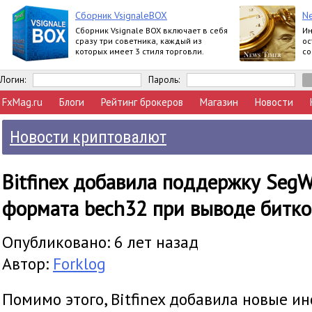
Сборник VsignaleBOX
N
Сборник Vsignale BOX включает в себя
Ин
сразу три советника, каждый из
ос
которых имеет 3 стиля торговли.
со
ве
со
Логин:
Пароль:
FxMag.ru
Блоги
Рейтинг брокеров
Магазин
Новости
Новости криптовалют
Bitfinex добавила поддержку SegW
формата bech32 при выводе битк
Опубликовано: 6 лет назад
Автор:
Forklog
Помимо этого, Bitfinex добавила новые и