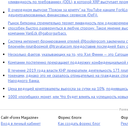
«ликвидность по требованию» (ODL), в которой XRP выступает про
В очередном выпуске "Поясни за крипту" на YouTube-канале ForkL
децентрализованных финансовых сервисов (DeFi).
Рынок биткоина стремительно теряет ликвидность при одновременн
способен быстро развернуться в любую сторону. Такое мнение выс
компании VanEck @gaborgurbacs.
Система интернет-бронирования отелей @bookingcom заключила ст
блокчейн-платформой @travalacom предоставив последней базу с
Несколько фактов, указывающих на то, что Хэл Финни — это Сатош
Компании постепенно прекращают поддержку конфиденциальной 
В течение 2019 года власти КНР прекратили деятельность 173 пл
токенами, однако это не сказалось отрицательно на гражданах стра
Народного банка.
Цена ведущей криптовалюты выросла за сутки на 10%, поднявшис
1000 «погибших» монет, или Что будет влиять на успешность новы
Forex
Сайт «Forex Magazine»
Форекс блоги
Фор
Вход в личный кабинет
Как создать форекс блог
Рек