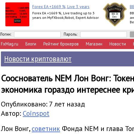
Forex EA +1669 %, Live 3 years
BB
Forex EA +1669 %, Live trading up to 3
BB
years on MyFXbook,Robot, Expert Advisor
ан
Ве
Бо
по
Логин:
Пароль:
FxMag.ru
Блоги
Рейтинг брокеров
Магазин
Новости
Новости криптовалют
Сооснователь NEM Лон Вонг: Токе
экономика гораздо интереснее кр
Опубликовано: 7 лет назад
Автор:
Coinspot
Лон Вонг,
советник
Фонда NEM и глава To