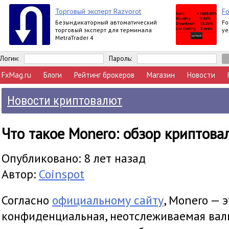
Торговый эксперт Razvorot
Fo
Безындикаторный автоматический
Fo
торговый эксперт для терминала
ye
MetraTrader 4
Логин:
Пароль:
FxMag.ru
Блоги
Рейтинг брокеров
Магазин
Новости
Новости криптовалют
Что такое Monero: обзор криптов
Опубликовано: 8 лет назад
Автор:
Coinspot
Согласно
официальному сайту
, Monero — э
конфиденциальная, неотслеживаемая вал