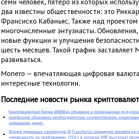
семи человек, пятеро из которых использ
два известны общественности: это Рикка
Франсиско Кабаньяс. Также над проектом
многочисленные энтузиасты. Обновления
новые функции и улучшения безопасност
шесть месяцев. Такой график заставляет 
развиваться.
Monero — впечатляющая цифровая валюта,
интересные технологии.
Последние новости рынка криптовалю
Криптовалютная биржа @BitBay объявила о прекращении поддерж
платформа объяснила необходимостью соответствовать «рыночным
отмыванию денег.
Фирма денежных переводов @TransferGo планирует перейти на 
«ликвидность по требованию» (ODL), в которой XRP выступает про