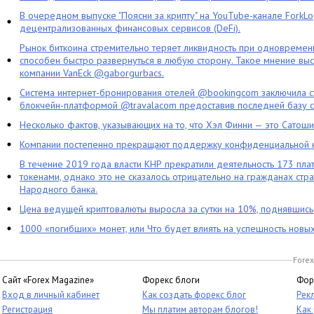
В очередном выпуске "Поясни за крипту" на YouTube-канале ForkL
децентрализованных финансовых сервисов (DeFi).
Рынок биткоина стремительно теряет ликвидность при одновременн
способен быстро развернуться в любую сторону. Такое мнение выс
компании VanEck @gaborgurbacs.
Система интернет-бронирования отелей @bookingcom заключила ст
блокчейн-платформой @travalacom предоставив последней базу с
Несколько фактов, указывающих на то, что Хэл Финни — это Сатош
Компании постепенно прекращают поддержку конфиденциальной 
В течение 2019 года власти КНР прекратили деятельность 173 пл
токенами, однако это не сказалось отрицательно на гражданах стра
Народного банка.
Цена ведущей криптовалюты выросла за сутки на 10%, поднявшис
1000 «погибших» монет, или Что будет влиять на успешность новы
Forex
Сайт «Forex Magazine»
Форекс блоги
Фор
Вход в личный кабинет
Как создать форекс блог
Рек
Регистрация
Мы платим авторам блогов!
Как