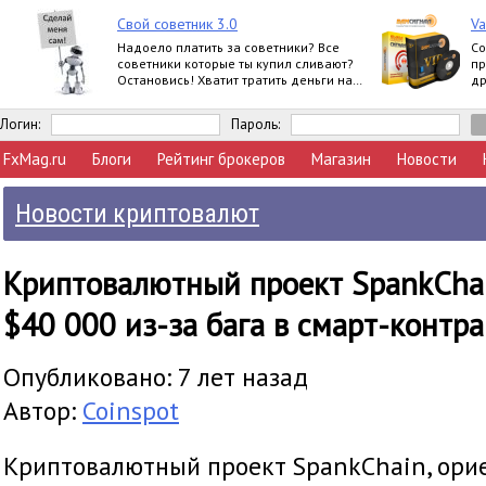
Свой советник 3.0
Va
Надоело платить за советники? Все
Со
советники которые ты купил сливают?
пр
Остановись! Хватит тратить деньги на
др
ерунду! Создай сам свой советник!
то
Логин:
Пароль:
FxMag.ru
Блоги
Рейтинг брокеров
Магазин
Новости
Новости криптовалют
Криптовалютный проект SpankChai
$40 000 из-за бага в смарт-контра
Опубликовано: 7 лет назад
Автор:
Coinspot
Криптовалютный проект SpankChain, ори