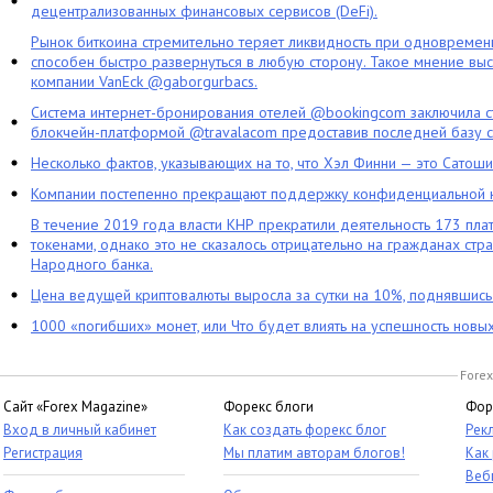
децентрализованных финансовых сервисов (DeFi).
Рынок биткоина стремительно теряет ликвидность при одновременн
способен быстро развернуться в любую сторону. Такое мнение выс
компании VanEck @gaborgurbacs.
Система интернет-бронирования отелей @bookingcom заключила ст
блокчейн-платформой @travalacom предоставив последней базу с
Несколько фактов, указывающих на то, что Хэл Финни — это Сатош
Компании постепенно прекращают поддержку конфиденциальной 
В течение 2019 года власти КНР прекратили деятельность 173 пл
токенами, однако это не сказалось отрицательно на гражданах стра
Народного банка.
Цена ведущей криптовалюты выросла за сутки на 10%, поднявшис
1000 «погибших» монет, или Что будет влиять на успешность новы
Forex
Сайт «Forex Magazine»
Форекс блоги
Фор
Вход в личный кабинет
Как создать форекс блог
Рек
Регистрация
Мы платим авторам блогов!
Как
Веб