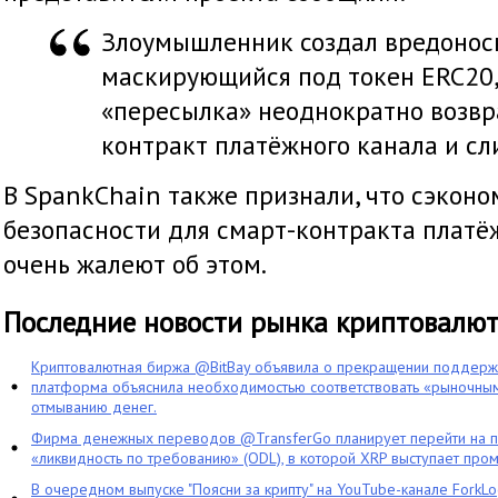
Злоумышленник создал вредонос
маскирующийся под токен ERC20,
«пересылка» неоднократно возвр
контракт платёжного канала и сл
В SpankChain также признали, что сэконо
безопасности для смарт-контракта платё
очень жалеют об этом.
Последние новости рынка криптовалю
Криптовалютная биржа @BitBay объявила о прекращении поддерж
платформа объяснила необходимостью соответствовать «рыночным
отмыванию денег.
Фирма денежных переводов @TransferGo планирует перейти на 
«ликвидность по требованию» (ODL), в которой XRP выступает про
В очередном выпуске "Поясни за крипту" на YouTube-канале ForkL