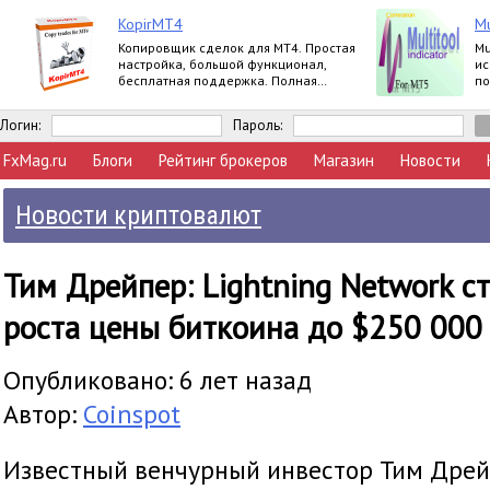
KopirMT4
Mu
Копировщик сделок для МТ4. Простая
Mu
настройка, большой функционал,
ис
бесплатная поддержка. Полная
по
версия.
за
Логин:
Пароль:
FxMag.ru
Блоги
Рейтинг брокеров
Магазин
Новости
Новости криптовалют
Тим Дрейпер: Lightning Network с
роста цены биткоина до $250 000 
Опубликовано: 6 лет назад
Автор:
Coinspot
Известный венчурный инвестор Тим Дрейп