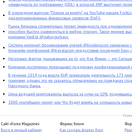
«ликвидность по требованию» (ODL), в которой XRP выступает про
В очередном выпуске "Поясни за крипту" на YouTube-канале ForkL
децентрализованных финансовых сервисов (DeFi).
Рынок биткоина стремительно теряет ликвидность при одновременн
способен быстро развернуться в любую сторону. Такое мнение выс
компании VanEck @gaborgurbacs.
Система интернет-бронирования отелей @bookingcom заключила ст
блокчейн-платформой @travalacom предоставив последней базу с
Несколько фактов, указывающих на то, что Хэл Финни — это Сатош
Компании постепенно прекращают поддержку конфиденциальной 
В течение 2019 года власти КНР прекратили деятельность 173 пл
токенами, однако это не сказалось отрицательно на гражданах стра
Народного банка.
Цена ведущей криптовалюты выросла за сутки на 10%, поднявшис
1000 «погибших» монет, или Что будет влиять на успешность новы
Forex
Сайт «Forex Magazine»
Форекс блоги
Фор
Вход в личный кабинет
Как создать форекс блог
Рек