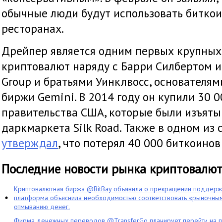
обычные люди будут использовать биткои
ресторанах.
Дрейпер является одним первых крупных
криптовалют наряду с Барри Силбертом из
Group и братьями Уинклвосс, основателя
биржи Gemini. В 2014 году он купили 30 0
правительства США, которые были изъяты
даркмаркета Silk Road. Также в одном из
утверждал
, что потерял 40 000 биткоинов
Последние новости рынка криптовалю
Криптовалютная биржа @BitBay объявила о прекращении поддерж
платформа объяснила необходимостью соответствовать «рыночным
отмыванию денег.
Фирма денежных переводов @TransferGo планирует перейти на 