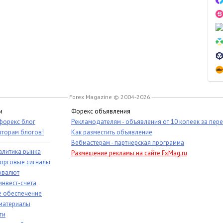
Forex Magazine © 2004-2026
и
Форекс объявления
 форекс блог
Рекламодателям - объявления от 10 копеек за пер
вторам блогов!
Как разместить объявление
Вебмастерам - партнерская программа
алитика рынка
Размещение рекламы на сайте FxMag.ru
торговые сигналы
овалют
инвест-счета
 обеспечение
материалы
ги