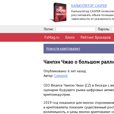
КАЛЬКУЛЯТОР CASPER
Калькулятор CASPER позволя
рассчитывать объем позиции
зависимости от указанного 
риска и уровня стоп-лосс.
Логин:
Пароль:
FxMag.ru
Блоги
Рейтинг брокеров
Новости криптовалют
Чанпэн Чжао о большом ралл
Опубликовано: 6 лет назад
Автор:
Coinspot
CEO Binance Чанпэн Чжао (CZ) в беседе с 
сценарии будущего рынка цифровых активов
криптоиндустрии.
2019 год показался для многих сторонников
и криптовалюты показали существенный рост
волатильность, и цены многих криптовалют с