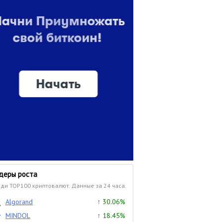
деры роста
ди TOP100 криптовалют. Данные за 24 часа.
Algorand
↑ 30.06%
MINDOL
↑ 18.45%