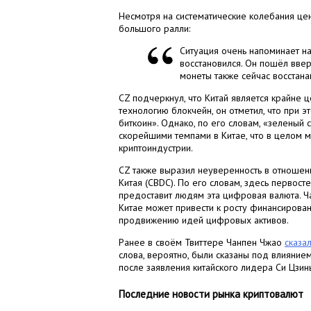
Несмотря на систематические колебания цен
большого ралли:
Ситуация очень напоминает на
восстановился. Он пошёл ввер
монеты также сейчас восстана
CZ подчеркнул, что Китай является крайне ц
технологию блокчейн, он отметил, что при 
биткоин». Однако, по его словам, «зеленый 
скорейшими темпами в Китае, что в целом 
криптоиндустрии.
CZ также выразил неуверенность в отношен
Китая (CBDC). По его словам, здесь первост
предоставит людям эта цифровая валюта. Ча
Китае может привести к росту финансирован
продвижению идей цифровых активов.
Ранее в своём Твиттере Чанпен Чжао
сказа
слова, вероятно, были сказаны под влияние
после заявления китайского лидера Си Цзин
Последние новости рынка криптовалют