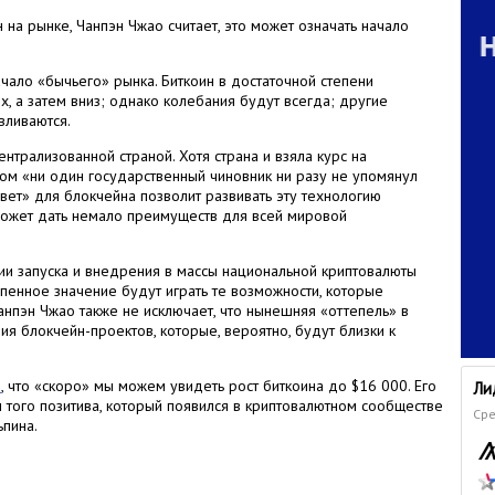
 на рынке, Чанпэн Чжао считает, это может означать начало
чало «бычьего» рынка. Биткоин в достаточной степени
х, а затем вниз; однако колебания будут всегда; другие
вливаются.
ентрализованной страной. Хотя страна и взяла курс на
этом «ни один государственный чиновник ни разу не упомянул
свет» для блокчейна позволит развивать эту технологию
может дать немало преимуществ для всей мировой
ии запуска и внедрения в массы национальной криптовалюты
епенное значение будут играть те возможности, которые
нпэн Чжао также не исключает, что нынешняя «оттепель» в
ия блокчейн-проектов, которые, вероятно, будут близки к
л
, что «скоро» мы можем увидеть рост биткоина до $16 000. Его
Ли
м того позитива, который появился в криптовалютном сообществе
Сре
ьпина.