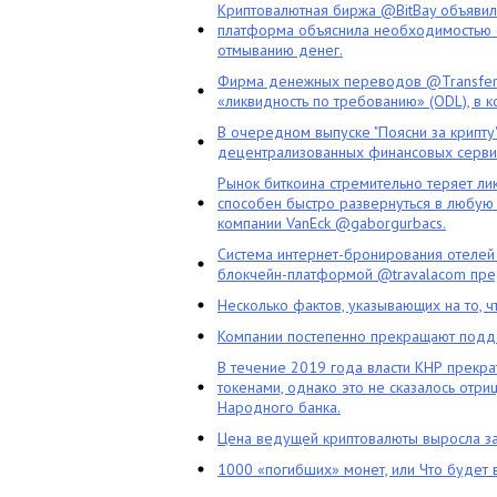
Криптовалютная биржа @BitBay объяви
платформа объяснила необходимостью с
отмыванию денег.
Фирма денежных переводов @TransferG
«ликвидность по требованию» (ODL), в 
В очередном выпуске "Поясни за крипту
децентрализованных финансовых сервис
Рынок биткоина стремительно теряет ли
способен быстро развернуться в любую 
компании VanEck @gaborgurbacs.
Система интернет-бронирования отелей
блокчейн-платформой @travalacom пред
Несколько фактов, указывающих на то, 
Компании постепенно прекращают подд
В течение 2019 года власти КНР прекра
токенами, однако это не сказалось отри
Народного банка.
Цена ведущей криптовалюты выросла за
1000 «погибших» монет, или Что будет 