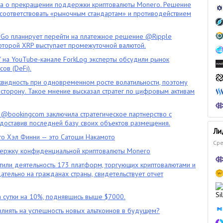
ла о прекращении поддержки криптовалюты Monero. Решение
оответствовать «рыночным стандартам» и противодействием
o планирует перейти на платежное решение @Ripple
которой XRP выступает промежуточной валютой.
" на YouTube-канале ForkLog эксперты обсудили рынок
ов (DeFi).
квидность при одновременном росте волатильности, поэтому
сторону. Такое мнение высказал стратег по цифровым активам
 @bookingcom заключила стратегическое партнерство с
оставив последней базу своих объектов размещения.
Ли
что Хэл Финни — это Сатоши Накамото
Сре
ержку конфиденциальной криптовалюты Monero
тили деятельность 173 платформ, торгующих криптовалютами и
цательно на гражданах страны, свидетельствует отчет
 сутки на 10%, поднявшись выше $7000.
влиять на успешность новых альткоинов в будущем?