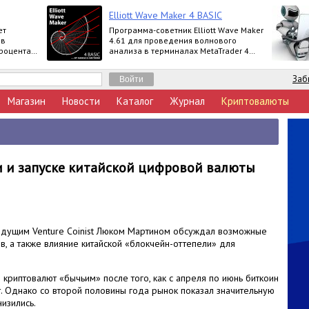
Elliott Wave Maker 4 BASIC
ет
Программа-советник Elliott Wave Maker
 в
4.61 для проведения волнового
процента
анализа в терминалах MetaTrader 4
выпускается в версиях Demo, Basic,
Extended
Заб
Магазин
Новости
Каталог
Журнал
Криптовалюты
и и запуске китайской цифровой валюты
ведущим Venture Coinist Люком Мартином обсуждал возможные
, а также влияние китайской «блокчейн-оттепели» для
 криптовалют «бычьим» после того, как с апреля по июнь биткоин
. Однако со второй половины года рынок показал значительную
низились.