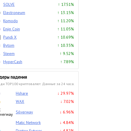
SOLVE
↑ 17.51%
Electroneum
↑ 13.15%
Komodo
↑ 11.20%
Enjin Coin
↑ 11.05%
Pundi X
↑ 10.69%
Bytom
↑ 10.35%
Steem
↑ 9.52%
HyperCash
↑ 7.89%
деры падения
ди TOP100 криптовалют. Данные за 24 часа.
Hshare
↓ 29.97%
WAX
↓ 7.02%
Silverway
↓ 6.96%
Matic Network
↓ 4.84%
Digitex Futures
↓ 4.82%