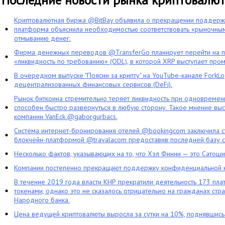
Криптовалютная биржа @BitBay объявила о прекращении поддерж
платформа объяснила необходимостью соответствовать «рыночным
отмыванию денег.
Фирма денежных переводов @TransferGo планирует перейти на 
«ликвидность по требованию» (ODL), в которой XRP выступает про
В очередном выпуске "Поясни за крипту" на YouTube-канале ForkL
децентрализованных финансовых сервисов (DeFi).
Рынок биткоина стремительно теряет ликвидность при одновременн
способен быстро развернуться в любую сторону. Такое мнение выс
компании VanEck @gaborgurbacs.
Система интернет-бронирования отелей @bookingcom заключила ст
блокчейн-платформой @travalacom предоставив последней базу с
Несколько фактов, указывающих на то, что Хэл Финни — это Сатош
Компании постепенно прекращают поддержку конфиденциальной 
В течение 2019 года власти КНР прекратили деятельность 173 пл
токенами, однако это не сказалось отрицательно на гражданах стра
Народного банка.
Цена ведущей криптовалюты выросла за сутки на 10%, поднявшис