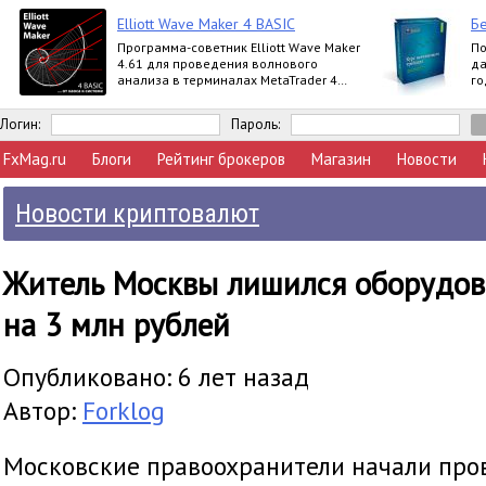
Elliott Wave Maker 4 BASIC
Бе
Программа-советник Elliott Wave Maker
По
4.61 для проведения волнового
да
анализа в терминалах MetaTrader 4
го
выпускается в версиях Demo, Basic,
вл
Extended
Логин:
Пароль:
FxMag.ru
Блоги
Рейтинг брокеров
Магазин
Новости
Новости криптовалют
Житель Москвы лишился оборудова
на 3 млн рублей
Опубликовано: 6 лет назад
Автор:
Forklog
Московские правоохранители начали про