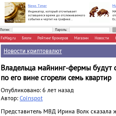
News Timer
M
Индикатор, который отсчитывает
MA
оставшееся время до отслеживаемого
от
события и чертит на графике
Ес
вертикальную линию когда это
си
событие произойдет.
Логин:
Пароль:
FxMag.ru
Блоги
Рейтинг брокеров
Магазин
Новости
Новости криптовалют
Владельца майнинг-фермы будут су
по его вине сгорели семь квартир
Опубликовано: 6 лет назад
Автор:
Coinspot
Представитель МВД Ирина Волк сказала ж