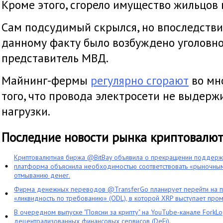
Кроме этого, сгорело имущество жильцов 
Сам подсудимый скрылся, но впоследстви
данному факту было возбуждено уголовно
представитель МВД.
Майнинг-фермы
регулярно сгорают
во мно
того, что провода электросети не выдер
нагрузки.
Последние новости рынка криптовалю
Криптовалютная биржа @BitBay объявила о прекращении поддерж
платформа объяснила необходимостью соответствовать «рыночным
отмыванию денег.
Фирма денежных переводов @TransferGo планирует перейти на 
«ликвидность по требованию» (ODL), в которой XRP выступает про
В очередном выпуске "Поясни за крипту" на YouTube-канале ForkL
децентрализованных финансовых сервисов (DeFi).