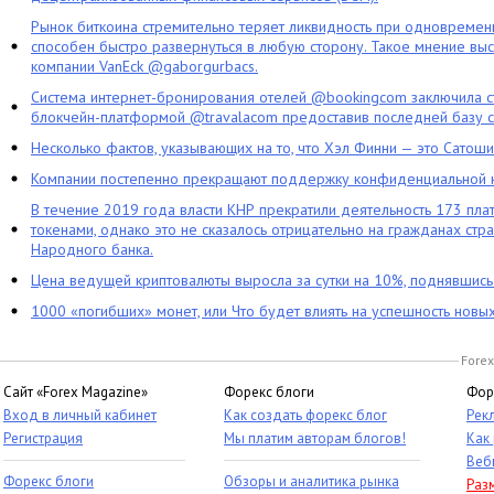
Рынок биткоина стремительно теряет ликвидность при одновременн
способен быстро развернуться в любую сторону. Такое мнение выс
компании VanEck @gaborgurbacs.
Система интернет-бронирования отелей @bookingcom заключила ст
блокчейн-платформой @travalacom предоставив последней базу с
Несколько фактов, указывающих на то, что Хэл Финни — это Сатош
Компании постепенно прекращают поддержку конфиденциальной 
В течение 2019 года власти КНР прекратили деятельность 173 пл
токенами, однако это не сказалось отрицательно на гражданах стра
Народного банка.
Цена ведущей криптовалюты выросла за сутки на 10%, поднявшис
1000 «погибших» монет, или Что будет влиять на успешность новы
Forex
Сайт «Forex Magazine»
Форекс блоги
Фор
Вход в личный кабинет
Как создать форекс блог
Рек
Регистрация
Мы платим авторам блогов!
Как
Веб
Форекс блоги
Обзоры и аналитика рынка
Раз