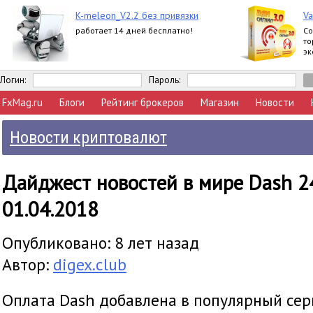
K-meleon_V2.2 без привязки
Va
работает 14 дней бесплатно!
Со
то
эк
No
Логин:
Пароль:
FxMag.ru
Блоги
Рейтинг брокеров
Магазин
Новости
Новости криптовалют
Дайджест новостей в мире Dash 24
01.04.2018
Опубликовано: 8 лет назад
Автор:
digex.club
Оплата Dash добавлена в популярный се