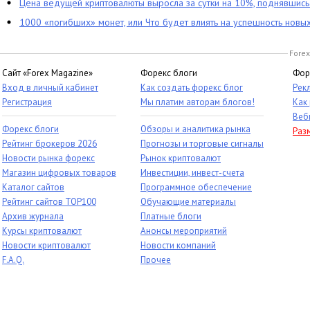
Цена ведущей криптовалюты выросла за сутки на 10%, поднявшис
1000 «погибших» монет, или Что будет влиять на успешность новы
Forex
Сайт «Forex Magazine»
Форекс блоги
Фор
Вход в личный кабинет
Как создать форекс блог
Рек
Регистрация
Мы платим авторам блогов!
Как
Веб
Форекс блоги
Обзоры и аналитика рынка
Раз
Рейтинг брокеров 2026
Прогнозы и торговые сигналы
Новости рынка форекс
Рынок криптовалют
Магазин цифровых товаров
Инвестиции, инвест-счета
Каталог сайтов
Программное обеспечение
Рейтинг сайтов TOP100
Обучающие материалы
Архив журнала
Платные блоги
Курсы криптовалют
Анонсы мероприятий
Новости криптовалют
Новости компаний
F.A.Q.
Прочее