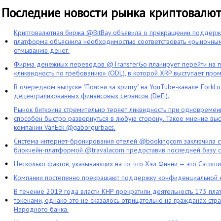
Последние новости рынка криптовалю
Криптовалютная биржа @BitBay объявила о прекращении поддерж
платформа объяснила необходимостью соответствовать «рыночным
отмыванию денег.
Фирма денежных переводов @TransferGo планирует перейти на 
«ликвидность по требованию» (ODL), в которой XRP выступает про
В очередном выпуске "Поясни за крипту" на YouTube-канале ForkL
децентрализованных финансовых сервисов (DeFi).
Рынок биткоина стремительно теряет ликвидность при одновременн
способен быстро развернуться в любую сторону. Такое мнение выс
компании VanEck @gaborgurbacs.
Система интернет-бронирования отелей @bookingcom заключила ст
блокчейн-платформой @travalacom предоставив последней базу с
Несколько фактов, указывающих на то, что Хэл Финни — это Сатош
Компании постепенно прекращают поддержку конфиденциальной 
В течение 2019 года власти КНР прекратили деятельность 173 пл
токенами, однако это не сказалось отрицательно на гражданах стра
Народного банка.