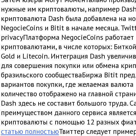
нужные им криптовалюты, например Dash.
криптовалюта Dash была добавлена на н
NegocieCoins и Bitit в начале месяца. Twit
privacyПлатформа NegocieCoins работает
криптовалютами, в числе которых: Биткойн,
Gold и Litecoin. Интеграция Dash увеличи
для совершения покупки или обмена кри
бразильского сообществаБиржа Bitit пре
вариантов покупки, где желаемая валюта 
количество отображено на главной страни
Dash здесь не составит большого труда. 
преимуществом данного сервиса являетс
криптовалюты с помощью 12 разных фиат
статью полностью
Твиттер следует пример