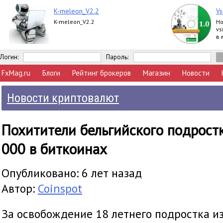
K-meleon_V2.2
Vs
K-meleon_V2.2
Но
vs
в 
Логин:
Пароль:
FxMag.ru
Блоги
Рейтинг брокеров
Магазин
Новости
Новости криптовалют
Похитители бельгийского подрост
000 в биткоинах
Опубликовано: 6 лет назад
Автор:
Coinspot
За освобождение 18 летнего подростка из