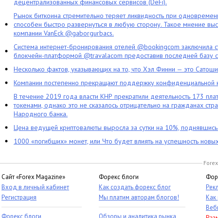
децентрализованных финансовых сервисов (DeFi).
Рынок биткоина стремительно теряет ликвидность при одновременн
способен быстро развернуться в любую сторону. Такое мнение выс
компании VanEck @gaborgurbacs.
Система интернет-бронирования отелей @bookingcom заключила ст
блокчейн-платформой @travalacom предоставив последней базу с
Несколько фактов, указывающих на то, что Хэл Финни — это Сатош
Компании постепенно прекращают поддержку конфиденциальной 
В течение 2019 года власти КНР прекратили деятельность 173 пл
токенами, однако это не сказалось отрицательно на гражданах стра
Народного банка.
Цена ведущей криптовалюты выросла за сутки на 10%, поднявшис
1000 «погибших» монет, или Что будет влиять на успешность новы
Forex
Сайт «Forex Magazine»
Форекс блоги
Фор
Вход в личный кабинет
Как создать форекс блог
Рек
Регистрация
Мы платим авторам блогов!
Как
Веб
Форекс блоги
Обзоры и аналитика рынка
Раз