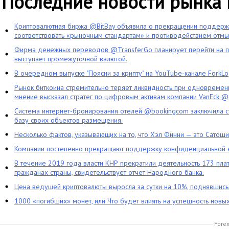
Последние новости рынка
Криптовалютная биржа @BitBay объявила о прекращении поддерж
соответствовать «рыночным стандартам» и противодействием отмы
Фирма денежных переводов @TransferGo планирует перейти на пл
выступает промежуточной валютой.
В очередном выпуске "Поясни за крипту" на YouTube-канале ForkL
Рынок биткоина стремительно теряет ликвидность при одновременн
мнение высказал стратег по цифровым активам компании VanEck @
Система интернет-бронирования отелей @bookingcom заключила с
базу своих объектов размещения.
Несколько фактов, указывающих на то, что Хэл Финни — это Сатош
Компании постепенно прекращают поддержку конфиденциальной 
В течение 2019 года власти КНР прекратили деятельность 173 пла
гражданах страны, свидетельствует отчет Народного банка.
Цена ведущей криптовалюты выросла за сутки на 10%, поднявшис
1000 «погибших» монет, или Что будет влиять на успешность новы
Forex