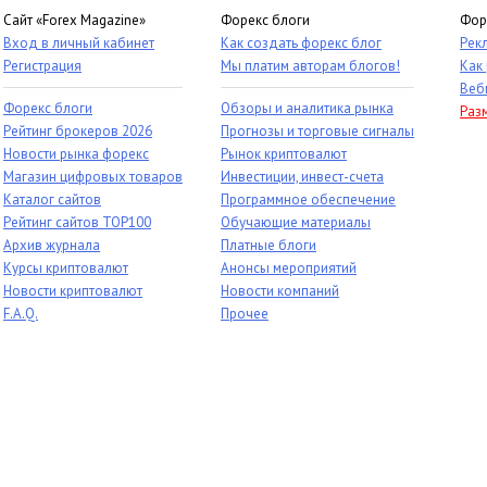
Сайт «Forex Magazine»
Форекс блоги
Фор
Вход в личный кабинет
Как создать форекс блог
Рек
Регистрация
Мы платим авторам блогов!
Как
Веб
Форекс блоги
Обзоры и аналитика рынка
Раз
Рейтинг брокеров 2026
Прогнозы и торговые сигналы
Новости рынка форекс
Рынок криптовалют
Магазин цифровых товаров
Инвестиции, инвест-счета
Каталог сайтов
Программное обеспечение
Рейтинг сайтов TOP100
Обучающие материалы
Архив журнала
Платные блоги
Курсы криптовалют
Анонсы мероприятий
Новости криптовалют
Новости компаний
F.A.Q.
Прочее