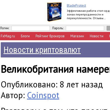
BladeProtect
Эффективная работа стоп-орд
зонах перепроданности и
перекупленности. Отзывы
пользователей:
https://www.mql5.com/ru/marke
Логин:
Пароль:
FxMag.ru
Блоги
Рейтинг брокеров
Магазин
Новости
Новости криптовалют
Великобритания намерен
Опубликовано: 8 лет назад
Автор:
Coinspot